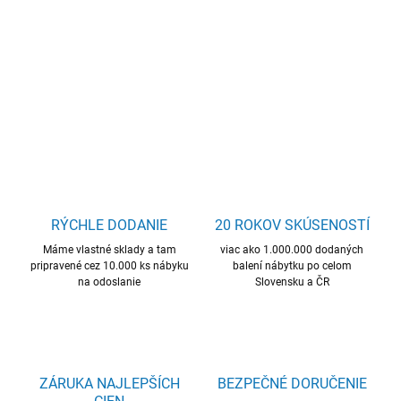
nástenná polica, kvalitný materiál, skvelá cena, dlhá polica.
DETAILNÉ INFORMÁCIE
OPÝTAŤ SA
STRÁŽIŤ
RÝCHLE DODANIE
20 ROKOV SKÚSENOSTÍ
Máme vlastné sklady a tam
viac ako 1.000.000 dodaných
pripravené cez 10.000 ks nábyku
balení nábytku po celom
na odoslanie
Slovensku a ČR
ZÁRUKA NAJLEPŠÍCH
BEZPEČNÉ DORUČENIE