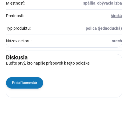
Miestnosť
:
spálňa
,
obývacia izba
Prednosti
:
široká
Typ produktu
:
polica (jednoduchá)
Názov dekoru
:
orech
Diskusia
Buďte prvý, kto napíše príspevok k tejto položke.
Pridať komentár