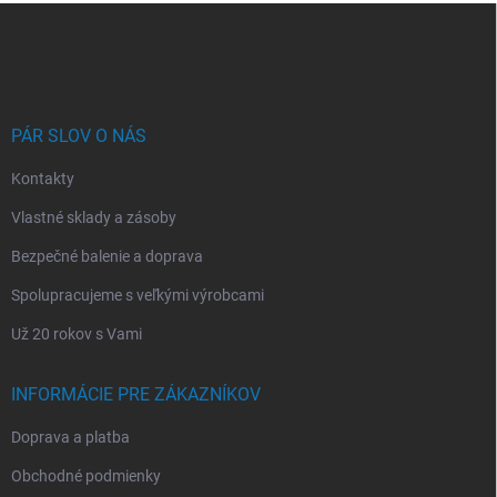
Z
á
p
ä
t
i
PÁR SLOV O NÁS
e
Kontakty
Vlastné sklady a zásoby
Bezpečné balenie a doprava
Spolupracujeme s veľkými výrobcami
Už 20 rokov s Vami
INFORMÁCIE PRE ZÁKAZNÍKOV
Doprava a platba
Obchodné podmienky