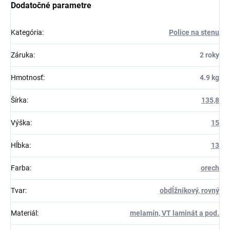
Dodatočné parametre
Kategória
:
Police na stenu
Záruka
:
2 roky
Hmotnosť
:
4.9 kg
Šírka
:
135,8
Výška
:
15
Hĺbka
:
13
Farba
:
orech
Tvar
:
obdĺžnikový, rovný
Materiál
:
melamín, VT laminát a pod.