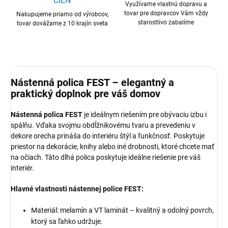
CIEN
Využívame vlastnú dopravu a
tovar pre dopravcov Vám vždy
Nakupujeme priamo od výrobcov,
starostlivo zabalíme
tovar dovážame z 10 krajín sveta
Nástenná polica FEST – elegantný a
praktický doplnok pre váš domov
Nástenná polica FEST
je ideálnym riešením pre obývaciu izbu i
spálňu. Vďaka svojmu obdĺžnikovému tvaru a prevedeniu v
dekore orecha prináša do interiéru štýl a funkčnosť. Poskytuje
priestor na dekorácie, knihy alebo iné drobnosti, ktoré chcete mať
na očiach. Táto dlhá polica poskytuje ideálne riešenie pre váš
interiér.
Hlavné vlastnosti nástennej police FEST:
Materiál: melamín a VT laminát – kvalitný a odolný povrch,
ktorý sa ľahko udržuje.