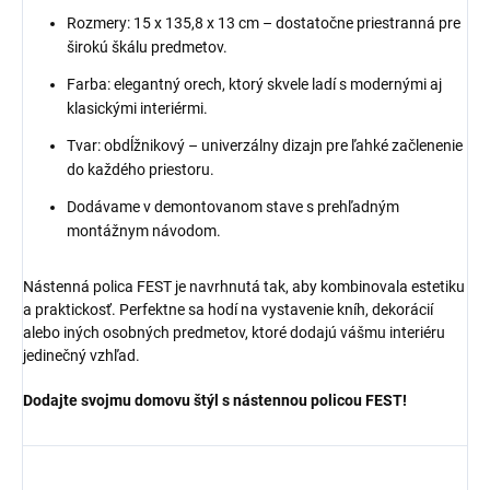
Rozmery: 15 x 135,8 x 13 cm – dostatočne priestranná pre
širokú škálu predmetov.
Farba: elegantný orech, ktorý skvele ladí s modernými aj
klasickými interiérmi.
Tvar: obdĺžnikový – univerzálny dizajn pre ľahké začlenenie
do každého priestoru.
Dodávame v demontovanom stave s prehľadným
montážnym návodom.
Nástenná polica FEST je navrhnutá tak, aby kombinovala estetiku
a praktickosť. Perfektne sa hodí na vystavenie kníh, dekorácií
alebo iných osobných predmetov, ktoré dodajú vášmu interiéru
jedinečný vzhľad.
Dodajte svojmu domovu štýl s nástennou policou FEST!