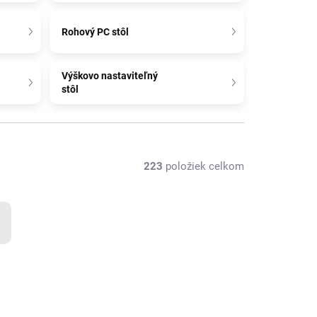
Rohový PC stôl
Výškovo nastaviteľný
stôl
223
položiek celkom
BESTSELLER