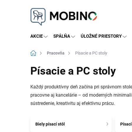
Prejsť
na
obsah
AKCIE
SPÁLŇA
ÚLOŽNÉ PRIESTORY
Domov
Pracovňa
Písacie a PC stoly
Písacie a PC stoly
Každý produktívny deň začína pri správnom stole.
pracovne aj kancelárie – od moderných minimalist
sústredenie, kreativitu aj efektívnu prácu.
Biely písací stôl
Písací