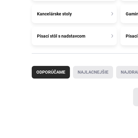
Kancelárske stoly
Gamin
Písací stôl s nadstavcom
Písací
R
a
ODPORÚČAME
NAJLACNEJŠIE
NAJDRA
d
e
n
i
e
p
r
V
o
ý
BESTSELLER
d
p
u