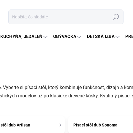
Hľadať
KUCHYŇA, JEDÁLEŇ
OBÝVAČKA
DETSKÁ IZBA
PR
 Vyberte si písací stôl, ktorý kombinuje funkčnosť, dizajn a ko
ických modelov až po klasické drevené kúsky. Kvalitný písací s
 stôl dub Artisan
Písací stôl dub Sonoma