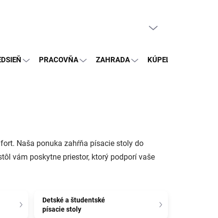
PRÁZDNY KOŠÍK
NÁKUPNÝ
KOŠÍK
EDSIEŇ
PRACOVŇA
ZAHRADA
KÚPEĽŇA
OSTA
mfort. Naša ponuka zahŕňa písacie stoly do
tôl vám poskytne priestor, ktorý podporí vaše
Detské a študentské
písacie stoly