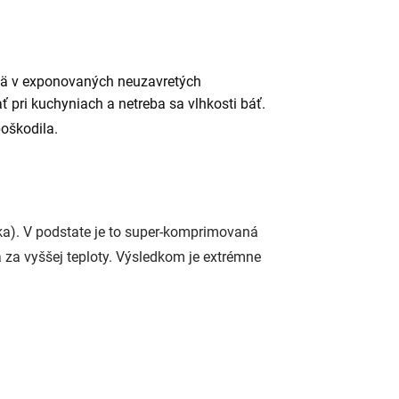
jmä v exponovaných neuzavretých
 pri kuchyniach a netreba sa vlhkosti báť.
poškodila.
ska). V podstate je to super-komprimovaná
za vyššej teploty. Výsledkom je extrémne