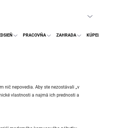
PRÁZDNY KOŠÍK
NÁKUPNÝ
KOŠÍK
EDSIEŇ
PRACOVŇA
ZAHRADA
KÚPEĽŇA
OSTA
m nič nepovedia. Aby ste nezostávali „v
nické vlastnosti a najmä ich prednosti a