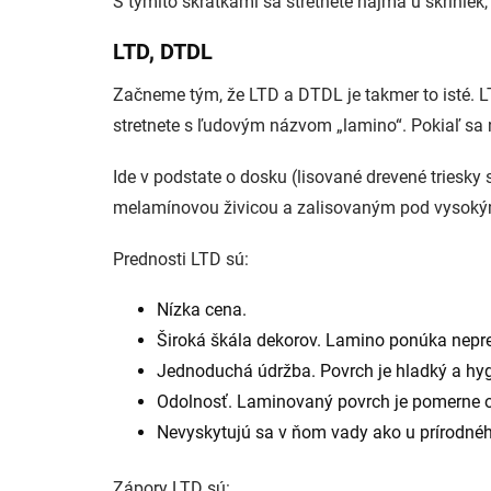
S týmito skratkami sa stretnete najmä u skrinie
LTD, DTDL
Začneme tým, že LTD a DTDL je takmer to isté
stretnete s ľudovým názvom „lamino“. Pokiaľ sa n
Ide v podstate o dosku (lisované drevené tries
melamínovou živicou a zalisovaným pod vysokým 
Prednosti LTD sú:
Nízka cena.
Široká škála dekorov. Lamino ponúka nepreb
Jednoduchá údržba. Povrch je hladký a hygi
Odolnosť. Laminovaný povrch je pomerne od
Nevyskytujú sa v ňom vady ako u prírodného
Zápory LTD sú: