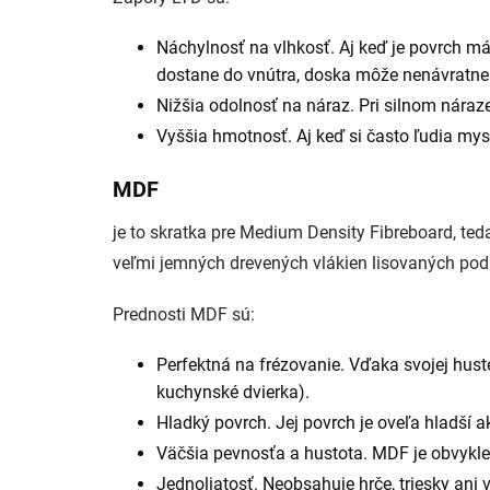
Náchylnosť na vlhkosť. Aj keď je povrch m
dostane do vnútra, doska môže nenávratne
Nižšia odolnosť na náraz. Pri silnom náraze
Vyššia hmotnosť. Aj keď si často ľudia mysl
MDF
je to skratka pre Medium Density Fibreboard, ted
veľmi jemných drevených vlákien lisovaných po
Prednosti MDF sú:
Perfektná na frézovanie. Vďaka svojej huste
kuchynské dvierka).
Hladký povrch. Jej povrch je oveľa hladší a
Väčšia pevnosťa a hustota. MDF je obvykle h
Jednoliatosť. Neobsahuje hrče, triesky ani 