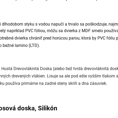
ri dlhodobom styku s vodou napučí a trvalo sa poškodzuje, na
vretý napríklad PVC fóliou, môžu sa dvierka z MDF smelo používať
potrebné dvierka chrániť pred horúcou parou, ktorá by PVC fóliu 
o bežné lamino (LTD).
o Hustá Drevovláknitá Doska (alebo tiež tvrdá drevovláknitá do
ch drevených vlákien. Lisuje sa ale pod ešte vyšším tlakom a 
tku používa primárne na zadné steny skríň a dna zásuviek.
osová doska, Silikón