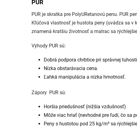
PUR
PUR je skratka pre PolyURetanovú penu. PUR pen
Kľúčová vlastnosť je hustota peny (uvádza sa v kg
znamená kratšiu životnosť a matrac sa rýchlejšie 
Výhody PUR sú:
Dobrá podpora chrbtice pri správnej tuhosti
Nízka obstarávacia cena.
Ľahká manipulácia a nízka hmotnosť.
Zápory PUR sú:
Horšia priedušnosť (nižšia vzdušnosť)
Môže viac hriať (nevhodné pre ľudí, čo sa p
Peny s hustotou pod 25 kg/m³ sa rýchlejšie