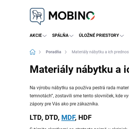
Prejsť
na
obsah
AKCIE
SPÁLŇA
ÚLOŽNÉ PRIESTORY
Domov
Poradňa
Materiály nábytku a ich prednos
Materiály nábytku a i
Na výrobu nábytku sa používa pestrá rada materi
temnotách“, zostavili sme tento slovníček, kde vy
zápory pre Vás ako pre zákazníka.
LTD, DTD,
MDF
, HDF