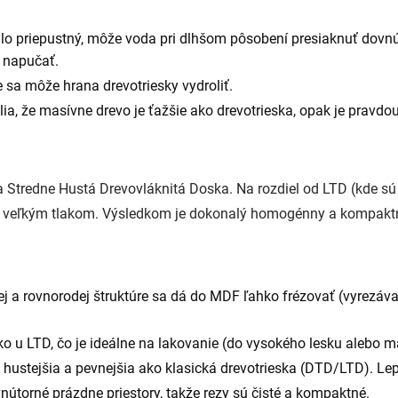
álo priepustný, môže voda pri dlhšom pôsobení presiaknuť dovn
 napučať.
 sa môže hrana drevotriesky vydroliť.
ia, že masívne drevo je ťažšie ako drevotrieska, opak je pravdou
a Stredne Hustá Drevovláknitá Doska. Na rozdiel od LTD (kde sú
d veľkým tlakom. Výsledkom je dokonalý homogénny a kompaktn
j a rovnorodej štruktúre sa dá do MDF ľahko frézovať (vyrezávať
ko u LTD, čo je ideálne na lakovanie (do vysokého lesku alebo m
ustejšia a pevnejšia ako klasická drevotrieska (DTD/LTD). Lepšie
vnútorné prázdne priestory, takže rezy sú čisté a kompaktné.