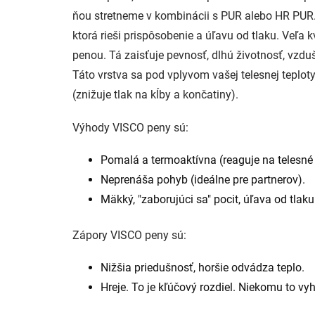
ňou stretneme v kombinácii s PUR alebo HR PUR.
ktorá rieši prispôsobenie a úľavu od tlaku. Veľ
penou. Tá zaisťuje pevnosť, dlhú životnosť, vzd
Táto vrstva sa pod vplyvom vašej telesnej teplot
(znižuje tlak na kĺby a končatiny).
Výhody VISCO peny sú:
Pomalá a termoaktívna (reaguje na telesné 
Neprenáša pohyb (ideálne pre partnerov).
Mäkký, "zaborujúci sa" pocit, úľava od tlak
Zápory VISCO peny sú:
Nižšia priedušnosť, horšie odvádza teplo.
Hreje. To je kľúčový rozdiel. Niekomu to vyh