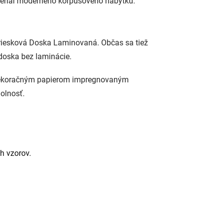
ateriál moderného korpusového nábytku.
iesková Doska Laminovaná. Občas sa tiež
 doska bez laminácie.
ná dekoračným papierom impregnovaným
olnosť.
h vzorov.