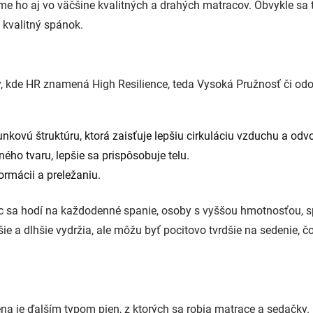
deme ho aj vo väčšine kvalitných a drahých matracov. Obvykle sa
 kvalitný spánok.
y, kde HR znamená High Resilience, teda Vysoká Pružnosť či odo
kovú štruktúru, ktorá zaisťuje lepšiu cirkuláciu vzduchu a odvo
ného tvaru, lepšie sa prispôsobuje telu.
ormácii a preležaniu.
sa hodí na každodenné spanie, osoby s vyššou hmotnosťou, spáč
šie a dlhšie vydržia, ale môžu byť pocitovo tvrdšie na sedenie
pena je ďalším typom pien, z ktorých sa robia matrace a sedačky