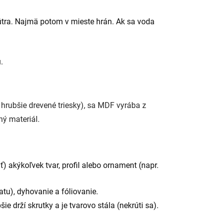
útra. Najmä potom v mieste hrán. Ak sa voda
.
 hrubšie drevené triesky), sa MDF vyrába z
ý materiál.
) akýkoľvek tvar, profil alebo ornament (napr.
atu), dyhovanie a fóliovanie.
 drží skrutky a je tvarovo stála (nekrúti sa).