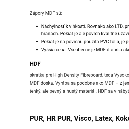
Zápory MDF sú:
Náchylnosť k vlhkosti. Rovnako ako LTD, p
hranách. Pokiaľ je ale povrch kvalitne uza
Pokiaľ je na povrchu použitá PVC fólia, je 
Vyššia cena. Všeobecne je MDF drahšia ak
HDF
skratka pre High Density Fibreboard, teda Vysok
MDF doska. Vyrába sa podobne ako MDF – z jemný
tenký, ale pevný a hustý materiál. HDF sa v náby
PUR, HR PUR, Visco, Latex, Kok