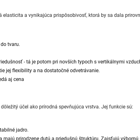
lasticita a vynikajúca prispôsobivosť, ktorá by sa dala prirovna
 do tvaru.
riedušnosť - tá je potom pri novších typoch s vertikálnymi vzdu
e jej flexibility a na dostatočné odvetrávanie.
edá aj cena
ôležitý účel ako prírodná spevňujúca vrstva. Jej funkcie sú:
abilné jadro.
 majú prirodzene dutú a priedušnú štruktúru. Zaisťujú výbornú 