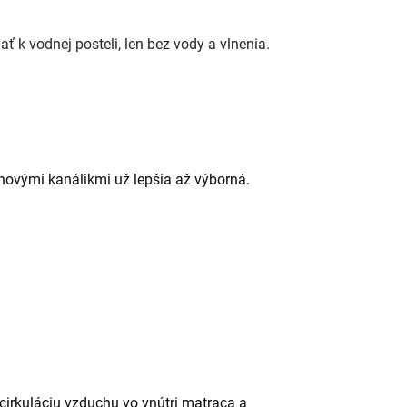
ť k vodnej posteli, len bez vody a vlnenia.
chovými kanálikmi už lepšia až výborná.
cirkuláciu vzduchu vo vnútri matraca a