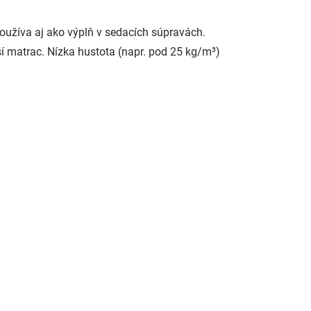
oužíva aj ako výplň v sedacích súpravách.
jší matrac. Nízka hustota (napr. pod 25 kg/m³)