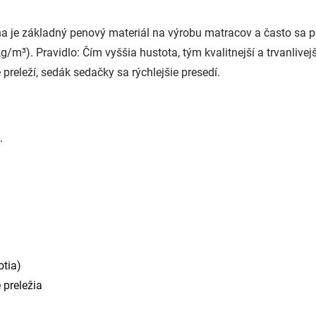
a je základný penový materiál na výrobu matracov a často sa p
/m³). Pravidlo: Čím vyššia hustota, tým kvalitnejší a trvanlive
preleží, sedák sedačky sa rýchlejšie presedí.
.
otia)
 preležia