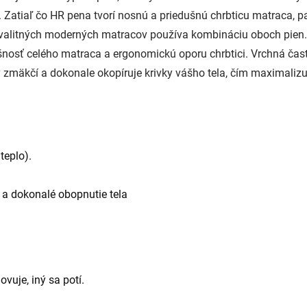
 Zatiaľ čo HR pena tvorí nosnú a priedušnú chrbticu matraca, 
a kvalitných moderných matracov používa kombináciu oboch pien
ušnosť celého matraca a ergonomickú oporu chrbtici. Vrchná ča
y zmäkčí a dokonale okopíruje krivky vášho tela, čím maximaliz
teplo).
u a dokonalé obopnutie tela
ovuje, iný sa potí.