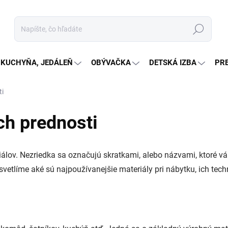
Hľadať
KUCHYŇA, JEDÁLEŇ
OBÝVAČKA
DETSKÁ IZBA
PR
ti
ch prednosti
álov. Nezriedka sa označujú skratkami, alebo názvami, ktoré vá
svetlíme aké sú najpoužívanejšie materiály pri nábytku, ich tech