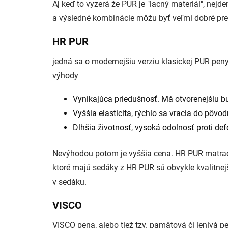
Aj keď to vyzerá že PUR je "lacný materiál", nej
a výsledné kombinácie môžu byť veľmi dobré pre
HR PUR
jedná sa o modernejšiu verziu klasickej PUR pen
výhody
Vynikajúca priedušnosť. Má otvorenejšiu bun
Vyššia elasticita, rýchlo sa vracia do pôvod
Dlhšia životnosť, vysoká odolnosť proti def
Nevýhodou potom je vyššia cena. HR PUR matrac 
ktoré majú sedáky z HR PUR sú obvykle kvalitnej
v sedáku.
VISCO
VISCO pena, alebo tiež tzv. pamätová či lenivá 