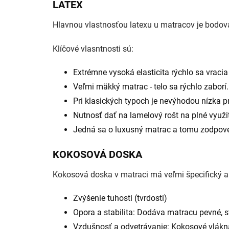
LATEX
Hlavnou vlastnosťou latexu u matracov je bodová e
Klíčové vlasntnosti sú:
Extrémne vysoká elasticita rýchlo sa vracia
Veľmi mäkký matrac - telo sa rýchlo zaborí.
Pri klasických typoch je nevýhodou nízka p
Nutnosť dať na lamelový rošt na plné využiti
Jedná sa o luxusný matrac a tomu zodpov
KOKOSOVÁ DOSKA
Kokosová doska v matraci má veľmi špecifický a d
Zvýšenie tuhosti (tvrdosti)
Opora a stabilita: Dodáva matracu pevné, st
Vzdušnosť a odvetrávanie: Kokosové vlákna