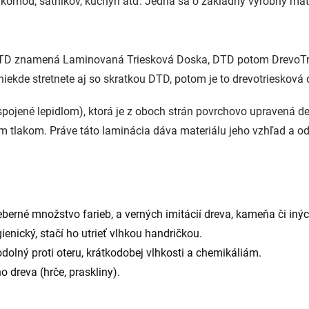
k, komôd, šatníkov, kuchýň atď. Jedná sa o základný výrobný m
. LTD znamená Laminovaná Triesková Doska, DTD potom DrevoTr
iekde stretnete aj so skratkou DTD, potom je to drevotriesková
ky spojené lepidlom), ktorá je z oboch strán povrchovo uprave
tlakom. Práve táto laminácia dáva materiálu jeho vzhľad a od
erné množstvo farieb, a verných imitácií dreva, kameňa či inýc
enický, stačí ho utrieť vlhkou handričkou.
olný proti oteru, krátkodobej vlhkosti a chemikáliám.
 dreva (hrče, praskliny).