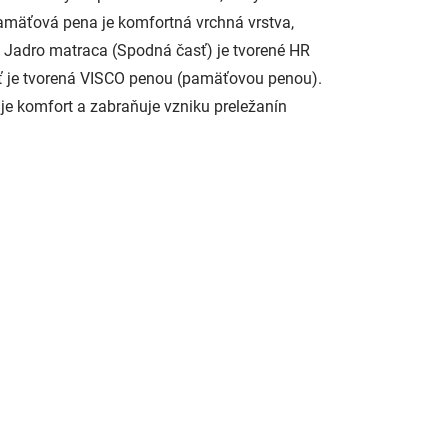
pamäťová pena je komfortná vrchná vrstva,
. Jadro matraca (Spodná časť) je tvorené HR
sť je tvorená VISCO penou (pamäťovou penou).
uje komfort a zabraňuje vzniku preležanín