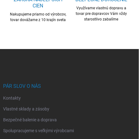
CIEN
Využívame vlastnú dopravu a
tovar pre dopravcov Vám vždy
Nakupujeme priamo od výrobcov,
starostlivo zabalíme
tovar dovážame z 10 krajín sveta
Z
á
p
ä
t
i
PÁR SLOV O NÁS
e
Kontakty
Vlastné sklady a zásoby
Bezpečné balenie a doprava
Spolupracujeme s veľkými výrobcami