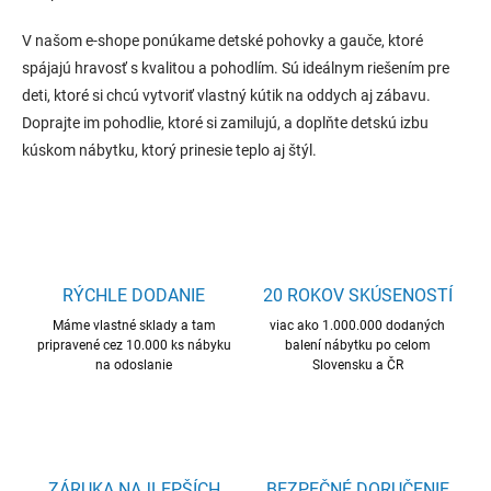
V našom e-shope ponúkame detské pohovky a gauče, ktoré
spájajú hravosť s kvalitou a pohodlím. Sú ideálnym riešením pre
deti, ktoré si chcú vytvoriť vlastný kútik na oddych aj zábavu.
Doprajte im pohodlie, ktoré si zamilujú, a doplňte detskú izbu
kúskom nábytku, ktorý prinesie teplo aj štýl.
RÝCHLE DODANIE
20 ROKOV SKÚSENOSTÍ
Máme vlastné sklady a tam
viac ako 1.000.000 dodaných
pripravené cez 10.000 ks nábyku
balení nábytku po celom
na odoslanie
Slovensku a ČR
ZÁRUKA NAJLEPŠÍCH
BEZPEČNÉ DORUČENIE