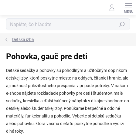
Prejsť
na
obsah
Hľadať
Detská izba
Pohovka, gauč pre deti
Detské sedačky a pohovky sú pohodlným a užitočným doplnkom
detskej izby, ktorá poskytne miesto na oddych, čítanie i hranie, ale
aj možnosť príležitostného prespania v prípade potreby. V našom
e-shope nájdete rozkladacie pohovky pre deti i študentov, malé
sedačky, kresielka a ďalší čalúnený nábytok v dizajne vhodnom do
detskej alebo študentskej izby. Ponúkame bezpečné a odolné
materiály, funkcionalitu a pohodlie. Vyberte si detskú sedačku
alebo pohovku, ktorá vášmu dieťaťu poskytne pohodlie a vydrží
dlhé roky.