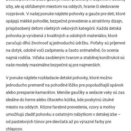
izby, ale aj obľúbeným miestom na oddych, hranie či sledovanie
rozprávok. V našej ponuke nájdete pohovky a gauče pre deti, ktoré
spájajú mäkké pohodlie, bezpečné prevedenie a atraktívny dizajn,
prispôsobený deťom všetkých vekových kategórií. Každá detská
pohovka je vyrobená z kvalitných a odolných materiálov, ktoré
zaručujú dlhú životnosť aj jednoduchú údržbu. Poťahy sú príjemné
na dotyk, odolné voči zašpineniu a často snímateľné, čo ocenia
najmä rodičia. Vďaka zaobleným tvarom a stabilnej konštrukcii sú
naše modely maximálne bezpečné aj pre najmenších.
V ponuke nájdete rozkladacie detské pohovky, ktoré možno
jednoducho premeniť na pohodlné lôžko pre popoludňajší spánok
alebo prespanie kamarátov. Menšie gaučíky a sedacie vaky sú zas
ideálne do herne alebo čítacieho kútika, kde poskytnú útulné
miesto na oddych. Rôzne farebné prevedenia, vzory a motívy
umožňujú zladiť pohovku s ostatným nábytkom v detskej izbe –
od pastelových tónov pre dievčatá až po výrazné farby pre
chlapcov.