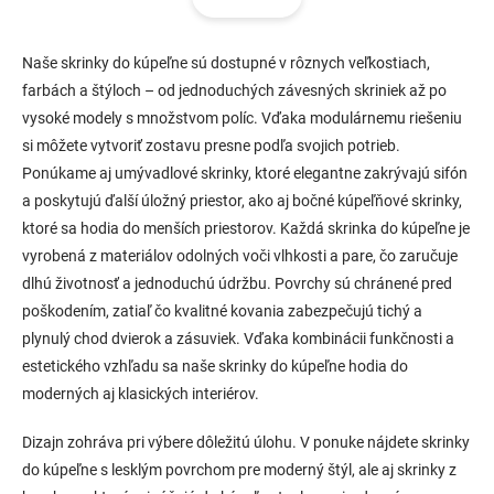
á
á
d
n
a
k
c
Naše skrinky do kúpeľne sú dostupné v rôznych veľkostiach,
o
i
farbách a štýloch – od jednoduchých závesných skriniek až po
e
v
vysoké modely s množstvom políc. Vďaka modulárnemu riešeniu
p
a
si môžete vytvoriť zostavu presne podľa svojich potrieb.
r
n
v
Ponúkame aj umývadlové skrinky, ktoré elegantne zakrývajú sifón
i
k
a poskytujú ďalší úložný priestor, ako aj bočné kúpeľňové skrinky,
e
y
ktoré sa hodia do menších priestorov. Každá skrinka do kúpeľne je
v
ý
vyrobená z materiálov odolných voči vlhkosti a pare, čo zaručuje
p
dlhú životnosť a jednoduchú údržbu. Povrchy sú chránené pred
i
poškodením, zatiaľ čo kvalitné kovania zabezpečujú tichý a
s
u
plynulý chod dvierok a zásuviek. Vďaka kombinácii funkčnosti a
estetického vzhľadu sa naše skrinky do kúpeľne hodia do
moderných aj klasických interiérov.
Dizajn zohráva pri výbere dôležitú úlohu. V ponuke nájdete skrinky
do kúpeľne s lesklým povrchom pre moderný štýl, ale aj skrinky z