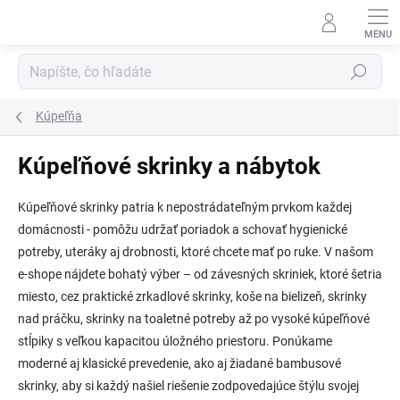
Prejsť
na
obsah
Hľadať
Kúpeľňa
Kúpeľňové skrinky a nábytok
Kúpeľňové skrinky patria k nepostrádateľným prvkom každej
domácnosti - pomôžu udržať poriadok a schovať hygienické
potreby, uteráky aj drobnosti, ktoré chcete mať po ruke. V našom
e-shope nájdete bohatý výber – od závesných skriniek, ktoré šetria
miesto, cez praktické zrkadlové skrinky, koše na bielizeň, skrinky
nad práčku, skrinky na toaletné potreby až po vysoké kúpeľňové
stĺpiky s veľkou kapacitou úložného priestoru. Ponúkame
moderné aj klasické prevedenie, ako aj žiadané bambusové
skrinky, aby si každý našiel riešenie zodpovedajúce štýlu svojej