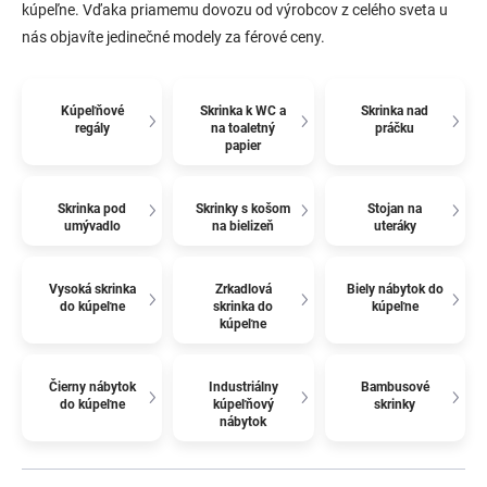
kúpeľne. Vďaka priamemu dovozu od výrobcov z celého sveta u
nás objavíte jedinečné modely za férové ​​ceny.
Kúpeľňové
Skrinka k WC a
Skrinka nad
regály
na toaletný
práčku
papier
Skrinka pod
Skrinky s košom
Stojan na
umývadlo
na bielizeň
uteráky
Vysoká skrinka
Zrkadlová
Biely nábytok do
do kúpeľne
skrinka do
kúpeľne
kúpeľne
Čierny nábytok
Industriálny
Bambusové
do kúpeľne
kúpeľňový
skrinky
nábytok