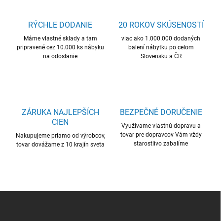
RÝCHLE DODANIE
20 ROKOV SKÚSENOSTÍ
Máme vlastné sklady a tam
viac ako 1.000.000 dodaných
pripravené cez 10.000 ks nábyku
balení nábytku po celom
na odoslanie
Slovensku a ČR
ZÁRUKA NAJLEPŠÍCH
BEZPEČNÉ DORUČENIE
CIEN
Využívame vlastnú dopravu a
tovar pre dopravcov Vám vždy
Nakupujeme priamo od výrobcov,
starostlivo zabalíme
tovar dovážame z 10 krajín sveta
Z
á
p