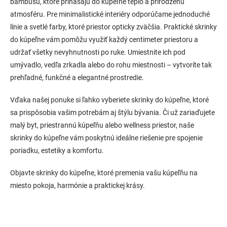
bambusu, ktoré prinášajú do kúpeľne teplo a prirodzenú
atmosféru. Pre minimalistické interiéry odporúčame jednoduché
línie a svetlé farby, ktoré priestor opticky zväčšia. Praktické skrinky
do kúpeľne vám pomôžu využiť každý centimeter priestoru a
udržať všetky nevyhnutnosti po ruke. Umiestnite ich pod
umývadlo, vedľa zrkadla alebo do rohu miestnosti – vytvoríte tak
prehľadné, funkčné a elegantné prostredie.
Vďaka našej ponuke si ľahko vyberiete skrinky do kúpeľne, ktoré
sa prispôsobia vašim potrebám aj štýlu bývania. Či už zariaďujete
malý byt, priestrannú kúpeľňu alebo wellness priestor, naše
skrinky do kúpeľne vám poskytnú ideálne riešenie pre spojenie
poriadku, estetiky a komfortu.
Objavte skrinky do kúpeľne, ktoré premenia vašu kúpeľňu na
miesto pokoja, harmónie a praktickej krásy.