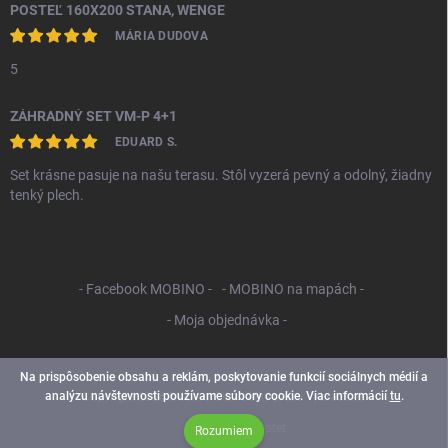
POSTEĽ 160X200 STANA, WENGE
MÁRIA DUDOVA
5
ZÁHRADNÝ SET VM-P 4+1
EDUARD S.
Set krásne pasuje na našu terasu. Stôl vyzerá pevný a odolný, žiadny
tenký plech.
- Facebook MOBINO -
- MOBINO na mapách -
- Moja objednávka -
Na prispôsobenie obsahu a reklám, poskytovanie funkcií sociálnych médií a
analýzu návštevnosti používame súbory cookie. Viac informácií
tu
.
Copyright 2026
Mobino SK
. Všetky práva vyhradené.
Vytvoril Shoptet
Rozumiem