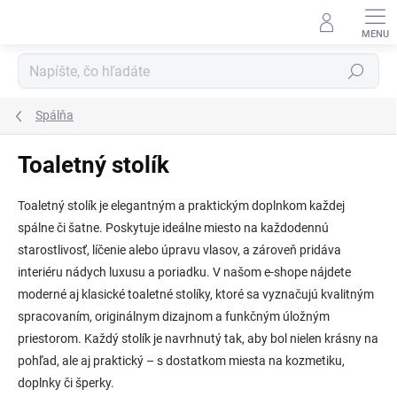
Prejsť
na
obsah
Hľadať
Spálňa
Toaletný stolík
Toaletný stolík je elegantným a praktickým doplnkom každej
spálne či šatne. Poskytuje ideálne miesto na každodennú
starostlivosť, líčenie alebo úpravu vlasov, a zároveň pridáva
interiéru nádych luxusu a poriadku. V našom e-shope nájdete
moderné aj klasické toaletné stolíky, ktoré sa vyznačujú kvalitným
spracovaním, originálnym dizajnom a funkčným úložným
priestorom. Každý stolík je navrhnutý tak, aby bol nielen krásny na
pohľad, ale aj praktický – s dostatkom miesta na kozmetiku,
doplnky či šperky.