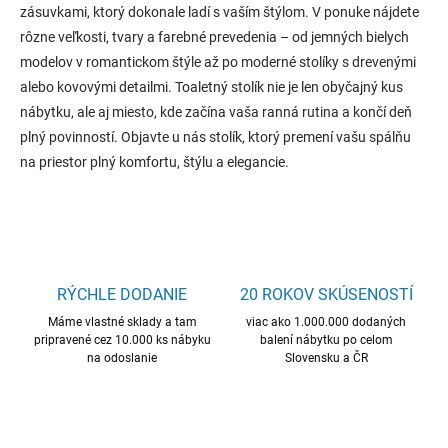
p
zásuvkami, ktorý dokonale ladí s vaším štýlom. V ponuke nájdete
i
rôzne veľkosti, tvary a farebné prevedenia – od jemných bielych
s
modelov v romantickom štýle až po moderné stolíky s drevenými
u
alebo kovovými detailmi. Toaletný stolík nie je len obyčajný kus
nábytku, ale aj miesto, kde začína vaša ranná rutina a končí deň
plný povinností. Objavte u nás stolík, ktorý premení vašu spálňu
na priestor plný komfortu, štýlu a elegancie.
RÝCHLE DODANIE
20 ROKOV SKÚSENOSTÍ
Máme vlastné sklady a tam
viac ako 1.000.000 dodaných
pripravené cez 10.000 ks nábyku
balení nábytku po celom
na odoslanie
Slovensku a ČR