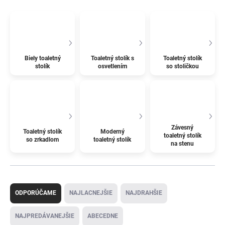
Biely toaletný
Toaletný stolík s
Toaletný stolík
stolík
osvetlením
so stoličkou
Závesný
Toaletný stolík
Moderný
toaletný stolík
so zrkadlom
toaletný stolík
na stenu
R
a
ODPORÚČAME
NAJLACNEJŠIE
NAJDRAHŠIE
d
e
NAJPREDÁVANEJŠIE
ABECEDNE
n