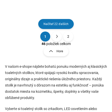
Načítať 22 ďalších
1
2
O
S
v
t
46
položiek celkom
l
r
Hore
á
á
d
n
a
k
c
V našom e-shope nájdete bohatú ponuku moderných aj klasických
o
i
toaletných stolíkov, ktoré spájajú vysokú kvalitu spracovania,
e
v
originálny dizajn a praktické riešenia úložného priestoru. Každý
p
a
stolík je navrhnutý s dôrazom na estetiku aj funkčnosť – ponúka
r
n
v
dostatok miesta na kozmetiku, šperky, doplnky a všetky vaše
i
k
obľúbené produkty.
e
y
v
Vyberte si toaletný stolík so zrkadlom, LED osvetlením alebo
ý