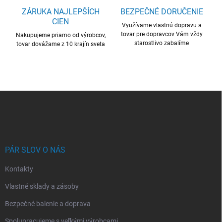
ZÁRUKA NAJLEPŠÍCH
BEZPEČNÉ DORUČENIE
CIEN
Využívame vlastnú dopravu a
tovar pre dopravcov Vám vždy
Nakupujeme priamo od výrobcov,
starostlivo zabalíme
tovar dovážame z 10 krajín sveta
Z
á
p
ä
t
i
PÁR SLOV O NÁS
e
Kontakty
Vlastné sklady a zásoby
Bezpečné balenie a doprava
Spolupracujeme s veľkými výrobcami