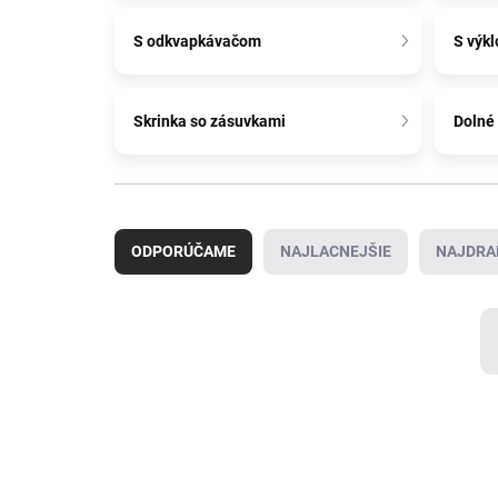
S odkvapkávačom
S výk
Skrinka so zásuvkami
Dolné 
R
a
ODPORÚČAME
NAJLACNEJŠIE
NAJDRA
d
e
n
i
e
p
r
V
o
ý
d
p
u