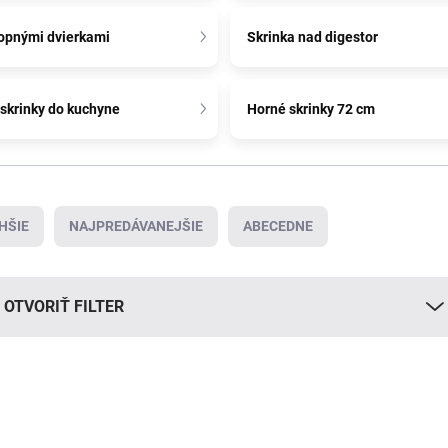
lopnými dvierkami
Skrinka nad digestor
skrinky do kuchyne
Horné skrinky 72 cm
HŠIE
NAJPREDÁVANEJŠIE
ABECEDNE
OTVORIŤ FILTER