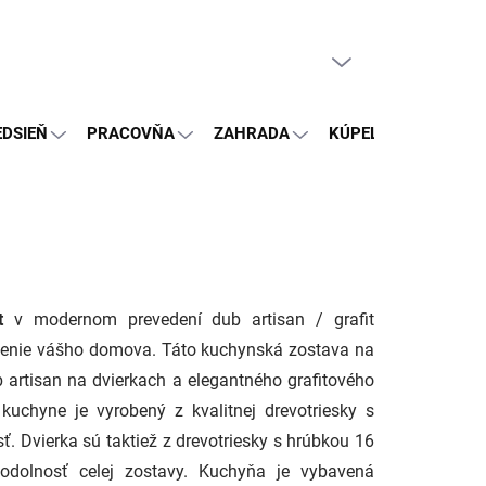
PRÁZDNY KOŠÍK
NÁKUPNÝ
KOŠÍK
EDSIEŇ
PRACOVŇA
ZAHRADA
KÚPEĽŇA
OSTA
t
v modernom prevedení dub artisan / grafit
iadenie vášho domova. Táto kuchynská zostava na
artisan na dvierkach a elegantného grafitového
uchyne je vyrobený z kvalitnej drevotriesky s
. Dvierka sú taktiež z drevotriesky s hrúbkou 16
dolnosť celej zostavy. Kuchyňa je vybavená