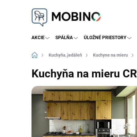
Prejsť
na
obsah
AKCIE
SPÁLŇA
ÚLOŽNÉ PRIESTORY
Domov
Kuchyňa, jedáleň
Kuchyne na mieru
Kuchyňa na mieru CRA