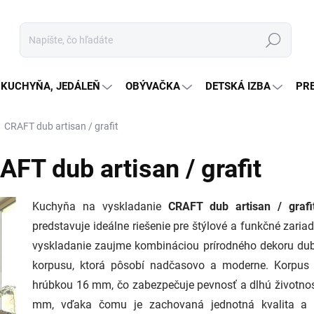
Hľadať
KUCHYŇA, JEDÁLEŇ
OBÝVAČKA
DETSKÁ IZBA
PR
CRAFT dub artisan / grafit
FT dub artisan / grafit
Kuchyňa na vyskladanie
CRAFT dub artisan / grafi
predstavuje ideálne riešenie pre štýlové a funkčné zar
vyskladanie zaujme kombináciou prírodného dekoru dub 
korpusu, ktorá pôsobí nadčasovo a moderne. Korpus k
hrúbkou 16 mm, čo zabezpečuje pevnosť a dlhú životnosť
mm, vďaka čomu je zachovaná jednotná kvalita a o