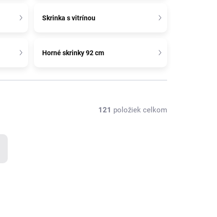
Skrinka s vitrínou
Horné skrinky 92 cm
121
položiek celkom