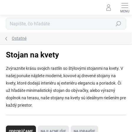
Prejsť
na
obsah
Hľadať
Ostatné
Stojan na kvety
Zvýraznite krásu svojich rastlín so štýlovými stojanmi na kvety. V
našej ponuke nájdete moderné, kovové aj drevené stojany na
kvety, ktoré dodajú interiéru aj exteriéru eleganciu a poriadok. Či
už hľadáte minimalistický stojan do obývačky, alebo výrazný
doplnok na terasu, naše stojany na kvety sú ideálnym riešením pre
každý priestor.
R
a
ODPORÚČAME
NAJLACNEJŠIE
NAJDRAHŠIE