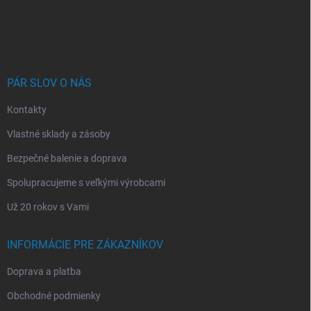
Z
á
p
ä
t
i
PÁR SLOV O NÁS
e
Kontakty
Vlastné sklady a zásoby
Bezpečné balenie a doprava
Spolupracujeme s veľkými výrobcami
Už 20 rokov s Vami
INFORMÁCIE PRE ZÁKAZNÍKOV
Doprava a platba
Obchodné podmienky