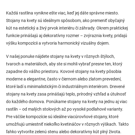
O
v
l
Každá rastlina vynikne ešte viac, keď jej dáte správne miesto.
á
Stojany na kvety sú ideálnym spôsobom, ako premeniť obyčajný
d
kút na estetický a živý prvok interiéru či záhrady. Okrem praktickej
a
c
funkcie prinášajú aj dekoratívny rozmer – zvýraznia kvety, pridajú
i
výšku kompozícii a vytvoria harmonický vizuálny dojem.
e
p
V našej ponuke nájdete stojany na kvety v rôznych štýloch,
r
v
tvaroch a materiáloch, aby ste si mohli vybrať presne ten, ktorý
k
zapadne do vášho priestoru. Kovové stojany na kvety pôsobia
y
moderne a elegantne, často v čiernom alebo zlatom prevedení,
v
ý
ktoré ladí s minimalistickým či industriálnym interiérom. Drevené
p
stojany na kvety zasa prinášajú teplo, prírodný vzhľad a útulnosť
i
do každého domova. Ponúkame stojany na kvety na jednu aj viac
s
u
rastlín – od malých stolových až po vysoké podlahové varianty.
Pre väčšie kompozície sú ideálne viacúrovňové stojany, ktoré
umožňujú umiestniť niekoľko kvetináčov v rôznych výškach. Takto
ľahko vytvoríte zelenú stenu alebo dekoratívny kút plný života.