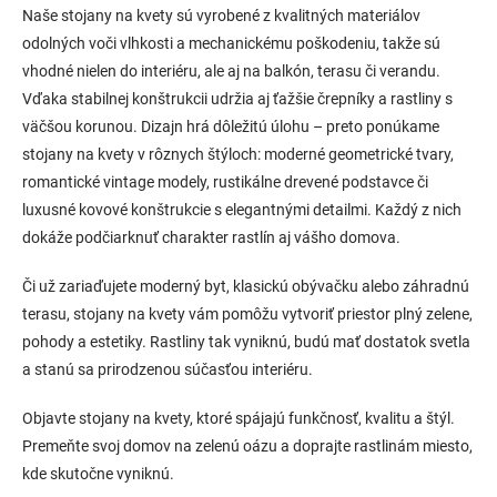
Naše stojany na kvety sú vyrobené z kvalitných materiálov
odolných voči vlhkosti a mechanickému poškodeniu, takže sú
vhodné nielen do interiéru, ale aj na balkón, terasu či verandu.
Vďaka stabilnej konštrukcii udržia aj ťažšie črepníky a rastliny s
väčšou korunou. Dizajn hrá dôležitú úlohu – preto ponúkame
stojany na kvety v rôznych štýloch: moderné geometrické tvary,
romantické vintage modely, rustikálne drevené podstavce či
luxusné kovové konštrukcie s elegantnými detailmi. Každý z nich
dokáže podčiarknuť charakter rastlín aj vášho domova.
Či už zariaďujete moderný byt, klasickú obývačku alebo záhradnú
terasu, stojany na kvety vám pomôžu vytvoriť priestor plný zelene,
pohody a estetiky. Rastliny tak vyniknú, budú mať dostatok svetla
a stanú sa prirodzenou súčasťou interiéru.
Objavte stojany na kvety, ktoré spájajú funkčnosť, kvalitu a štýl.
Premeňte svoj domov na zelenú oázu a doprajte rastlinám miesto,
kde skutočne vyniknú.