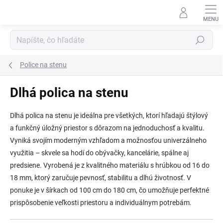
Prejsť
na
obsah
Hľadať
Police na stenu
Dlhá polica na stenu
Dlhá polica na stenu
je ideálna pre všetkých, ktorí hľadajú
štýlový
a funkčný úložný priestor
s dôrazom na jednoduchosť a kvalitu.
Vyniká svojím
moderným vzhľadom
a možnosťou univerzálneho
využitia – skvele sa hodí do
obývačky, kancelárie, spálne aj
predsiene
. Vyrobená je z
kvalitného materiálu s hrúbkou od 16 do
18 mm
, ktorý zaručuje
pevnosť, stabilitu a dlhú životnosť
. V
ponuke je v
šírkach od 100 cm do 180 cm
, čo umožňuje perfektné
prispôsobenie veľkosti priestoru a individuálnym potrebám.