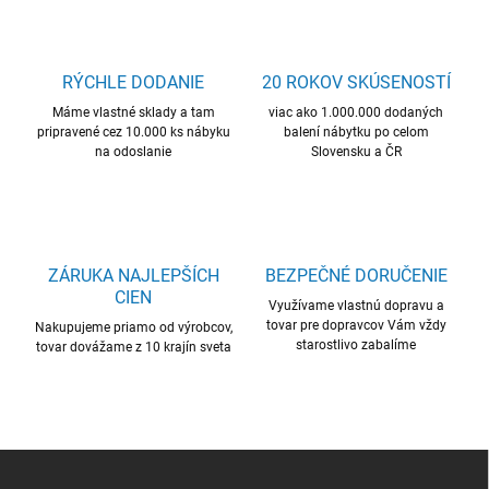
o
i
e
v
p
a
r
RÝCHLE DODANIE
20 ROKOV SKÚSENOSTÍ
n
v
i
Máme vlastné sklady a tam
viac ako 1.000.000 dodaných
k
pripravené cez 10.000 ks nábyku
balení nábytku po celom
e
y
na odoslanie
Slovensku a ČR
v
ý
p
i
s
u
ZÁRUKA NAJLEPŠÍCH
BEZPEČNÉ DORUČENIE
CIEN
Využívame vlastnú dopravu a
tovar pre dopravcov Vám vždy
Nakupujeme priamo od výrobcov,
starostlivo zabalíme
tovar dovážame z 10 krajín sveta
Z
á