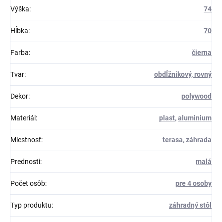
Výška
:
74
Hĺbka
:
70
Farba
:
čierna
Tvar
:
obdĺžnikový, rovný
Dekor
:
polywood
Materiál
:
plast
,
aluminium
Miestnosť
:
terasa, záhrada
Prednosti
:
malá
Počet osôb
:
pre 4 osoby
Typ produktu
:
záhradný stôl