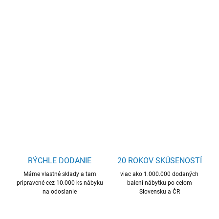
−
+
Pridať do košíka
moderný záhradný stôl, polywood, aluminium, ľahko
udržiavateľný materiál.
DETAILNÉ INFORMÁCIE
OPÝTAŤ SA
STRÁŽIŤ
RÝCHLE DODANIE
20 ROKOV SKÚSENOSTÍ
Máme vlastné sklady a tam
viac ako 1.000.000 dodaných
pripravené cez 10.000 ks nábyku
balení nábytku po celom
na odoslanie
Slovensku a ČR