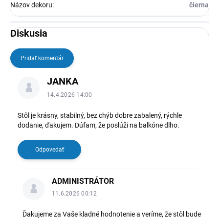
Názov dekoru
:
čierna
Diskusia
Pridať komentár
V
JANKA
ý
p
14.4.2026 14:00
i
s
Stôl je krásny, stabilný, bez chýb dobre zabalený, rýchle
dodanie, ďakujem. Dúfam, že poslúži na balkóne dlho.
d
i
s
Odpovedať
k
u
s
ADMINISTRÁTOR
i
11.6.2026 00:12
í
Ďakujeme za Vaše kladné hodnotenie a veríme, že stôl bude