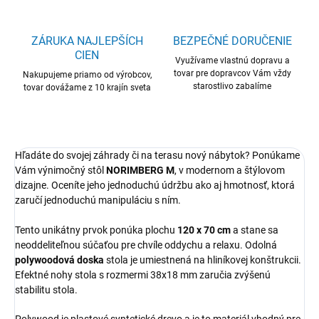
ZÁRUKA NAJLEPŠÍCH
BEZPEČNÉ DORUČENIE
CIEN
Využívame vlastnú dopravu a
tovar pre dopravcov Vám vždy
Nakupujeme priamo od výrobcov,
starostlivo zabalíme
tovar dovážame z 10 krajín sveta
Hľadáte do svojej záhrady či na terasu nový nábytok? Ponúkame
Vám výnimočný stôl
NORIMBERG M
, v modernom a štýlovom
dizajne. Oceníte jeho jednoduchú údržbu ako aj hmotnosť, ktorá
zaručí jednoduchú manipuláciu s ním.
Tento unikátny prvok ponúka plochu
120 x 70 cm
a stane sa
neoddeliteľnou súčaťou pre chvíle oddychu a relaxu. Odolná
polywoodová doska
stola je umiestnená na hliníkovej konštrukcii.
Efektné nohy stola s rozmermi 38x18 mm zaručia zvýšenú
stabilitu stola.