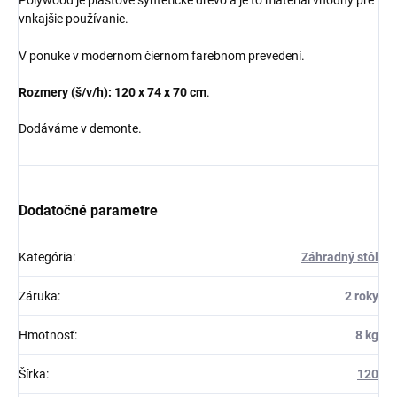
Polywood je plastové syntetické drevo a je to materiál vhodný pre
vnkajšie používanie.
V ponuke v modernom čiernom farebnom prevedení.
Rozmery (š/v/h): 120 x 74 x 70 cm
.
Dodáváme v demonte.
Dodatočné parametre
Kategória
:
Záhradný stôl
Záruka
:
2 roky
Hmotnosť
:
8 kg
Šírka
:
120