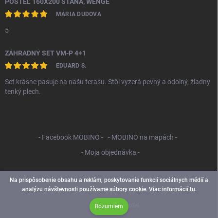
POSTEĽ 160X200 STANA, WENGE
MÁRIA DUDOVA
5
ZÁHRADNÝ SET VM-P 4+1
EDUARD S.
Set krásne pasuje na našu terasu. Stôl vyzerá pevný a odolný, žiadny
tenký plech.
- Facebook MOBINO -
- MOBINO na mapách -
- Moja objednávka -
Na prispôsobenie obsahu a reklám, poskytovanie funkcií sociálnych médií a
analýzu návštevnosti používame súbory cookie. Viac informácií
tu
.
Copyright 2026
Mobino SK
. Všetky práva vyhradené.
Vytvoril Shoptet
Rozumiem