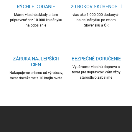
c
RÝCHLE DODANIE
20 ROKOV SKÚSENOSTÍ
i
Máme vlastné sklady a tam
e
viac ako 1.000.000 dodaných
pripravené cez 10.000 ks nábyku
balení nábytku po celom
p
na odoslanie
Slovensku a ČR
r
v
k
y
v
ý
ZÁRUKA NAJLEPŠÍCH
BEZPEČNÉ DORUČENIE
p
CIEN
i
Využívame vlastnú dopravu a
s
tovar pre dopravcov Vám vždy
Nakupujeme priamo od výrobcov,
u
starostlivo zabalíme
tovar dovážame z 10 krajín sveta
Z
á
p
ä