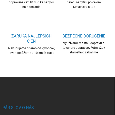
pripravené cez 10.000 ks nábyku
balení nábytku po celom
p
na odoslanie
Slovensku a ČR
r
v
k
y
v
ý
ZÁRUKA NAJLEPŠÍCH
BEZPEČNÉ DORUČENIE
p
CIEN
i
Využívame vlastnú dopravu a
s
tovar pre dopravcov Vám vždy
Nakupujeme priamo od výrobcov,
u
starostlivo zabalíme
tovar dovážame z 10 krajín sveta
Z
á
p
ä
t
i
PÁR SLOV O NÁS
e