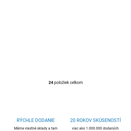
stôl PARTY, orech /
stolík CLIP, patara
čierna
€94,19
€133,15
Do košíka
Do košíka
sklápací jedálenský stôl,
kvalitný materiál, skvelá cena,
jedálenský stôl, rozkladací,
šetrí miesto
kvalitný materiál, skvelá cena
24
položiek celkom
O
v
l
á
d
a
c
RÝCHLE DODANIE
20 ROKOV SKÚSENOSTÍ
i
Máme vlastné sklady a tam
e
viac ako 1.000.000 dodaných