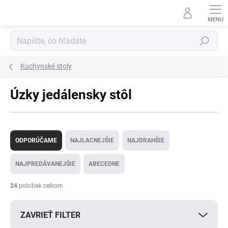
Prejsť
na
obsah
Hľadať
Kuchynské stoly
Úzky jedálensky stôl
R
a
ODPORÚČAME
NAJLACNEJŠIE
NAJDRAHŠIE
d
e
NAJPREDÁVANEJŠIE
ABECEDNE
n
i
24
položiek celkom
e
p
ZAVRIEŤ FILTER
r