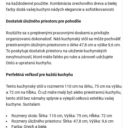
na každodenné použitie. Kombinácia orechového dreva a bielej
farby dodá vašej kuchyni nádych elegancie a sofistikovanosti.
Dostatok úložného priestoru pre pohodlie
Rozlúčte sa s preplnenými pracovnými doskami a privítajte
organizovanú dokonalosť. Náš kuchynský stôl sa môže pochváliť
priestranným úložným priestorom o šírke 47,8 cm a výške 9,6 cm.
To poskytuje dostatok priestoru na uloženie kuchynských
nevyhnutností, ktoré máte ľahko po ruke a zároveň udržujete
čistú a upratanú kuchyňu.
Perfektná veľkosť pre každú kuchyňu
Tento kuchynský stôl s rozmermi 110 cm na šírku, 75 cm na výšku
a 72 cm na hĺbku. Či už máte malý byt alebo priestrannú kuchyňu,
tento stôl bez námahy splynie a vylepší celkovú estetiku vašej
kuchyne. Suntalam
Rozmery stola: Šírka: 110 cm, Výška: 75 cm, Hĺbka: 72 cm
Rozmery úložného priestoru: Šírka: 47,8 cm, Výška: 9,6 cm
Farba: Orech a biela