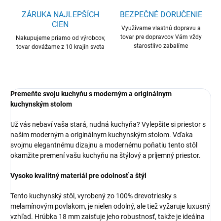
ZÁRUKA NAJLEPŠÍCH
BEZPEČNÉ DORUČENIE
CIEN
Využívame vlastnú dopravu a
tovar pre dopravcov Vám vždy
Nakupujeme priamo od výrobcov,
starostlivo zabalíme
tovar dovážame z 10 krajín sveta
Premeňte svoju kuchyňu s moderným a originálnym
kuchynským stolom
Už vás nebaví vaša stará, nudná kuchyňa? Vylepšite si priestor s
naším moderným a originálnym kuchynským stolom. Vďaka
svojmu elegantnému dizajnu a modernému poňatiu tento stôl
okamžite premení vašu kuchyňu na štýlový a príjemný priestor.
Vysoko kvalitný materiál pre odolnosť a štýl
Tento kuchynský stôl, vyrobený zo 100% drevotriesky s
melamínovým povlakom, je nielen odolný, ale tiež vyžaruje luxusný
vzhľad. Hrúbka 18 mm zaisťuje jeho robustnosť, takže je ideálna