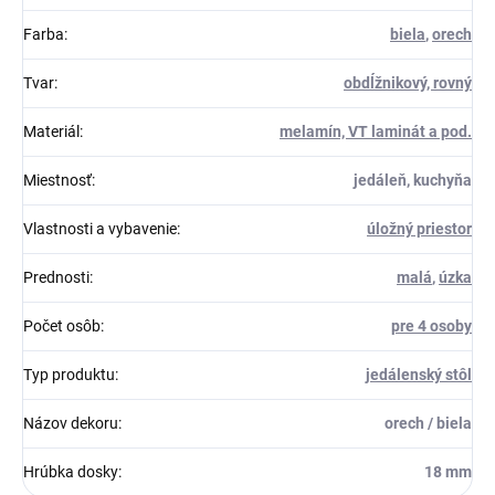
Farba
:
biela
,
orech
Tvar
:
obdĺžnikový, rovný
Materiál
:
melamín, VT laminát a pod.
Miestnosť
:
jedáleň, kuchyňa
Vlastnosti a vybavenie
:
úložný priestor
Prednosti
:
malá
,
úzka
Počet osôb
:
pre 4 osoby
Typ produktu
:
jedálenský stôl
Názov dekoru
:
orech / biela
Hrúbka dosky
:
18 mm