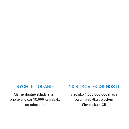
−
+
Pridať do košíka
kuchynský stôl, úložný priestor pod hornou doskou, skvelá cena,
kvalitný materiál
DETAILNÉ INFORMÁCIE
OPÝTAŤ SA
STRÁŽIŤ
RÝCHLE DODANIE
20 ROKOV SKÚSENOSTÍ
Máme vlastné sklady a tam
viac ako 1.000.000 dodaných
pripravené cez 10.000 ks nábyku
balení nábytku po celom
na odoslanie
Slovensku a ČR