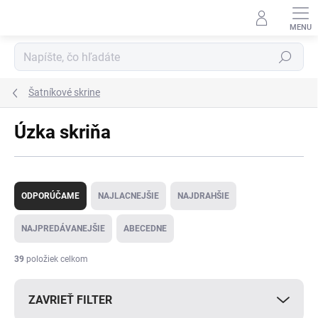
Prejsť
na
obsah
Hľadať
Šatníkové skrine
Úzka skriňa
R
a
ODPORÚČAME
NAJLACNEJŠIE
NAJDRAHŠIE
d
e
NAJPREDÁVANEJŠIE
ABECEDNE
n
i
39
položiek celkom
e
p
ZAVRIEŤ FILTER
r