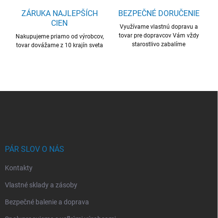
s
u
ZÁRUKA NAJLEPŠÍCH
BEZPEČNÉ DORUČENIE
CIEN
Využívame vlastnú dopravu a
tovar pre dopravcov Vám vždy
Nakupujeme priamo od výrobcov,
starostlivo zabalíme
tovar dovážame z 10 krajín sveta
Z
á
p
ä
t
i
PÁR SLOV O NÁS
e
Kontakty
Vlastné sklady a zásoby
Bezpečné balenie a doprava