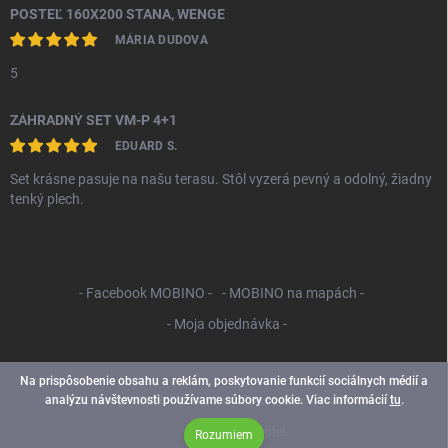
POSTEĽ 160X200 STANA, WENGE
MÁRIA DUDOVA
5
ZÁHRADNÝ SET VM-P 4+1
EDUARD S.
Set krásne pasuje na našu terasu. Stôl vyzerá pevný a odolný, žiadny
tenký plech.
- Facebook MOBINO -
- MOBINO na mapách -
- Moja objednávka -
Na prispôsobenie obsahu a reklám, poskytovanie funkcií sociálnych médií a
analýzu návštevnosti používame súbory cookie. Viac informácií
tu
.
Copyright 2026
Mobino SK
. Všetky práva vyhradené.
Vytvoril Shoptet
Rozumiem