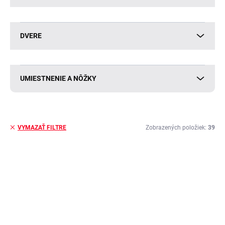
DVERE
UMIESTNENIE A NÔŽKY
Zobrazených položiek:
39
VYMAZAŤ FILTRE
V
ý
BESTSELLER
BESTSELLER
p
i
s
p
r