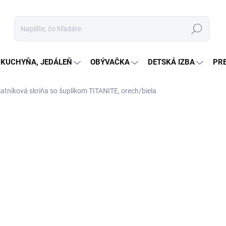
Hľadať
KUCHYŇA, JEDÁLEŇ
OBÝVAČKA
DETSKÁ IZBA
PR
atníková skriňa so šuplíkom TITANITE, orech/biela
nia
€235,96
Jednotková
SKLADOM
(1 KS)
cena:
MÔŽEME DORUČIŤ DO:
12.8.2
−
+