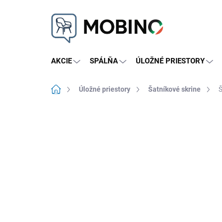
Prejsť
na
obsah
AKCIE
SPÁLŇA
ÚLOŽNÉ PRIESTORY
Domov
Úložné priestory
Šatníkové skrine
Š
Neohodnotené
Podrobnosti hodnote