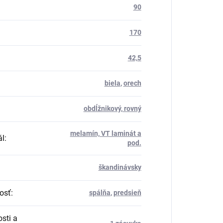
90
170
42,5
biela
,
orech
obdĺžnikový, rovný
melamín, VT laminát a
ál
:
pod.
škandinávsky
osť
:
spálňa
,
predsieň
sti a