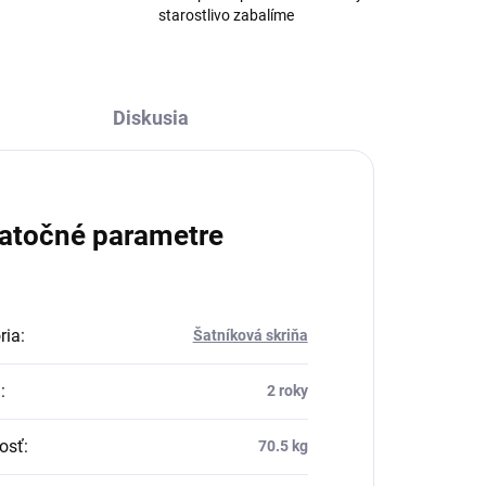
starostlivo zabalíme
Diskusia
atočné parametre
ria
:
Šatníková skriňa
a
:
2 roky
osť
:
70.5 kg