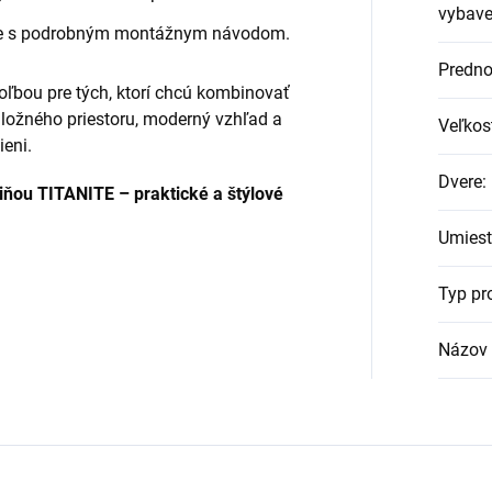
vybave
e s podrobným montážnym návodom.
Predno
oľbou pre tých, ktorí chcú kombinovať
úložného priestoru, moderný vzhľad a
Veľkos
ieni.
Dvere
:
iňou TITANITE – praktické a štýlové
Umiest
Typ pr
Názov 