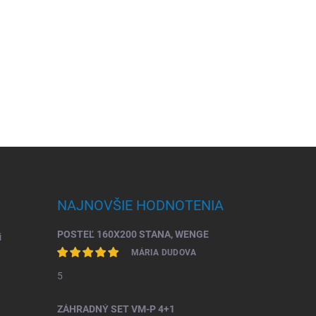
NAJNOVŠIE HODNOTENIA
POSTEĽ 160X200 STANA, WENGE
i
MÁRIA DUDOVA
5
ZÁHRADNÝ SET VM-P 4+1