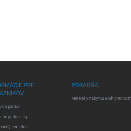
ORMÁCIE PRE
PORADŇA
AZNÍKOV
Materiály nábytku a ich prednost
a a platba
dné podmienky
mačný poriadok