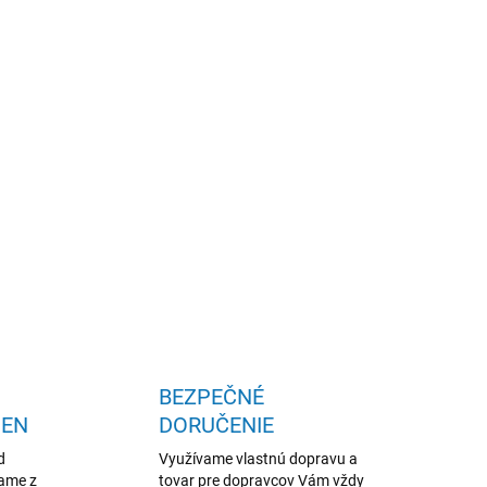
, kvalitný materiál, skvelá cena
OPÝTAŤ SA
STRÁŽIŤ
BEZPEČNÉ
IEN
DORUČENIE
d
Využívame vlastnú dopravu a
žame z
tovar pre dopravcov Vám vždy