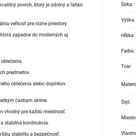
Šírka
:
valitný povrch, ktorý je odolný a ľahko
Výška
:
lna veľkosť pre rôzne priestory.
, ktorá zapadne do moderných aj
Hĺbka
:
Farba
:
 oblečenia.
Tvar
:
ích predmetov.
eného oblečenia alebo doplnkov.
Materi
všetkým častiam skrine.
Štýl
:
ajn vhodný pre každú miestnosť.
Miestn
 stabilná konštrukcia.
Vlastno
ššiu stabilitu a bezpečnosť.