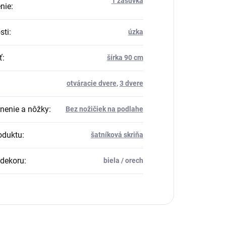
1 zásuvka
nie
:
sti
:
úzka
ť
:
šírka 90 cm
otváracie dvere
,
3 dvere
nenie a nôžky
:
Bez nožičiek na podlahe
oduktu
:
šatníková skriňa
dekoru
:
biela / orech