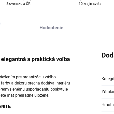
Slovensku a ČR
10 krajín sveta
Hodnotenie
Dod
 elegantná a praktická voľba
riešením pre organizáciu vášho
Kategó
 farby a dekoru orecha dodáva interiéru
premyslenému usporiadaniu poskytuje
Záruk
ujete mať prehľadne uložené.
Hmotn
TANITE: