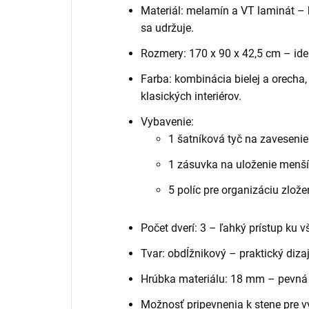
Materiál: melamín a VT laminát – k
sa udržuje.
Rozmery: 170 x 90 x 42,5 cm – ideá
Farba: kombinácia bielej a orecha
klasických interiérov.
Vybavenie:
1 šatníková tyč na zavesenie
1 zásuvka na uloženie menš
5 políc pre organizáciu zlož
Počet dverí: 3 – ľahký prístup ku 
Tvar: obdĺžnikový – praktický diz
Hrúbka materiálu: 18 mm – pevná a
Možnosť pripevnenia k stene pre vy