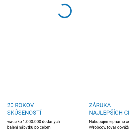
šatníková skriňa, priestranná
DETAILNÉ INFORMÁCIE
20 ROKOV
ZÁRUKA
SKÚSENOSTÍ
NAJLEPŠÍCH C
viac ako 1.000.000 dodaných
Nakupujeme priamo o
balení nábytku po celom
výrobcov, tovar dová