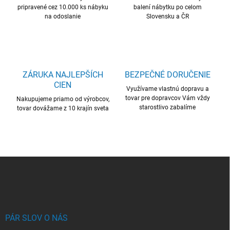
k
pripravené cez 10.000 ks nábyku
balení nábytku po celom
e
y
na odoslanie
Slovensku a ČR
v
ý
p
i
s
u
ZÁRUKA NAJLEPŠÍCH
BEZPEČNÉ DORUČENIE
CIEN
Využívame vlastnú dopravu a
tovar pre dopravcov Vám vždy
Nakupujeme priamo od výrobcov,
starostlivo zabalíme
tovar dovážame z 10 krajín sveta
Z
á
p
ä
t
i
PÁR SLOV O NÁS
e