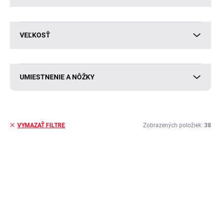
VEĽKOSŤ
UMIESTNENIE A NÔŽKY
Zobrazených položiek:
38
VYMAZAŤ FILTRE
V
ý
BESTSELLER
p
i
s
p
r