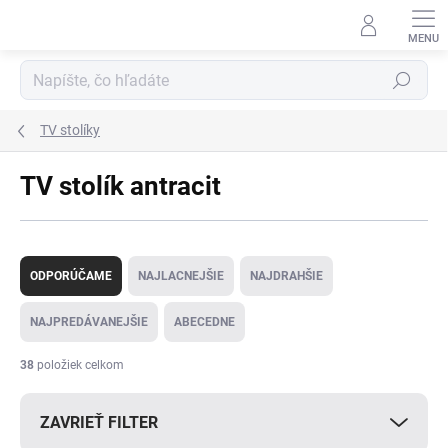
Prejsť
na
obsah
Hľadať
TV stolíky
TV stolík antracit
R
a
ODPORÚČAME
NAJLACNEJŠIE
NAJDRAHŠIE
d
e
NAJPREDÁVANEJŠIE
ABECEDNE
n
i
38
položiek celkom
e
p
ZAVRIEŤ FILTER
r