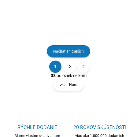
kvalitný materiál, úložný
priestor, skvelá cena
Načítať 14 ďalších
1
2
O
S
v
t
38
položiek celkom
l
r
Hore
á
á
d
n
a
k
c
o
i
e
v
p
a
r
RÝCHLE DODANIE
20 ROKOV SKÚSENOSTÍ
n
v
i
Máme vlastné sklady a tam
viac ako 1.000.000 dodaných