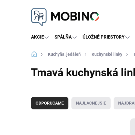
Prejsť
na
obsah
AKCIE
SPÁLŇA
ÚLOŽNÉ PRIESTORY
Domov
Kuchyňa, jedáleň
Kuchynské linky
Tmavá kuchynská lin
R
a
ODPORÚČAME
NAJLACNEJŠIE
NAJDRA
d
e
n
i
e