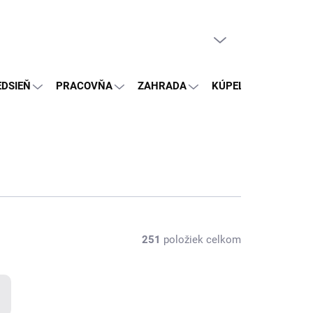
PRÁZDNY KOŠÍK
NÁKUPNÝ
KOŠÍK
EDSIEŇ
PRACOVŇA
ZAHRADA
KÚPEĽŇA
OSTA
251
položiek celkom