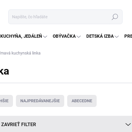
Hľadať
KUCHYŇA, JEDÁLEŇ
OBÝVAČKA
DETSKÁ IZBA
PR
Tmavá kuchynská linka
ka
HŠIE
NAJPREDÁVANEJŠIE
ABECEDNE
ZAVRIEŤ FILTER