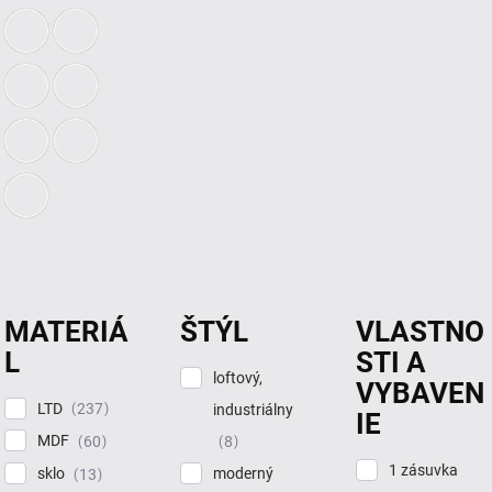
MATERIÁ
ŠTÝL
VLASTNO
L
STI A
loftový,
VYBAVEN
LTD
237
industriálny
IE
MDF
60
8
1 zásuvka
sklo
moderný
13