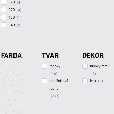
320
4
270
4
190
1
340
3
FARBA
TVAR
DEKOR
rohový
hlboký mat
16
1
obdĺžnikový,
lesk
5
rovný
233