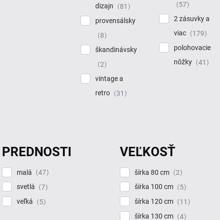
57
dizajn
81
2 zásuvky a
provensálsky
viac
179
8
polohovacie
škandinávsky
nôžky
41
2
vintage a
retro
31
PREDNOSTI
VEĽKOSŤ
malá
šírka 80 cm
47
2
svetlá
šírka 100 cm
7
5
veľká
šírka 120 cm
5
11
šírka 130 cm
4