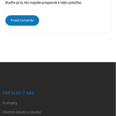
Buďte prvý, kto napíše príspevok k tejto položke.
Pridať komentár
Z
á
p
ä
t
i
PÁR SLOV O NÁS
e
Kontakty
Vlastné sklady a zásoby