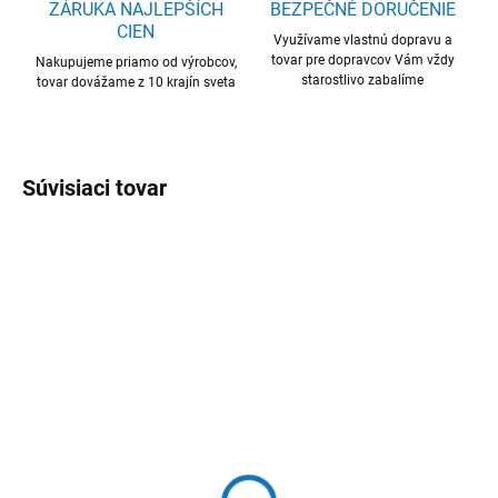
ZÁRUKA NAJLEPŠÍCH
BEZPEČNÉ DORUČENIE
CIEN
Využívame vlastnú dopravu a
tovar pre dopravcov Vám vždy
Nakupujeme priamo od výrobcov,
starostlivo zabalíme
tovar dovážame z 10 krajín sveta
Súvisiaci tovar
OBJEDNANÉ U DODÁVATEĽA
OBJEDNANÉ U DODÁVATEĽA
Drez BASIC 33, E 33,
Drez ET78/60 SEMIFLAT,
nerez ø60
hladký satin