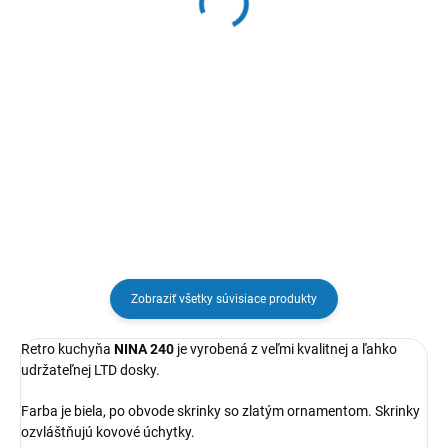
€64,79
€70,97
Do košíka
Do košíka
Drez BASIC 33, E 33, nerez. V cene
Drez BASIC 33, ET 78 hladký
je zapocítaný kompletný sifón s
satin. V cene je započítaný
prípojkou na umývačku (práčku),
kompletný sifón s prípojkou na
príchytky a obvodové tesnenie.
umývačku (práčku), príchytky a
obvodové tesnenie.
Zobraziť všetky súvisiace produkty
Retro kuchyňa
NINA 240
je vyrobená z veľmi kvalitnej a ľahko
udržateľnej
LTD dosky.
Farba je biela, po obvode skrinky so zlatým ornamentom. Skrinky
ozvláštňujú kovové úchytky.