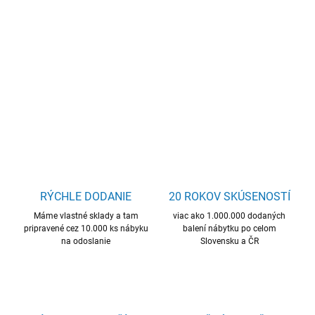
−
+
Pridať do košíka
Kvalitný LTD materiál. Kovové úchytky.
DETAILNÉ INFORMÁCIE
OPÝTAŤ SA
STRÁŽIŤ
RÝCHLE DODANIE
20 ROKOV SKÚSENOSTÍ
Máme vlastné sklady a tam
viac ako 1.000.000 dodaných
pripravené cez 10.000 ks nábyku
balení nábytku po celom
na odoslanie
Slovensku a ČR