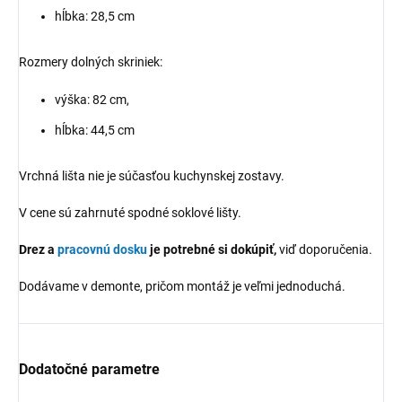
hĺbka: 28,5 cm
Rozmery dolných skriniek:
výška: 82 cm,
hĺbka: 44,5 cm
Vrchná lišta nie je súčasťou kuchynskej zostavy.
V cene sú zahrnuté spodné soklové lišty.
Drez a
pracovnú dosku
je potrebné si dokúpiť,
viď doporučenia.
Dodávame v demonte, pričom montáž je veľmi jednoduchá.
Dodatočné parametre