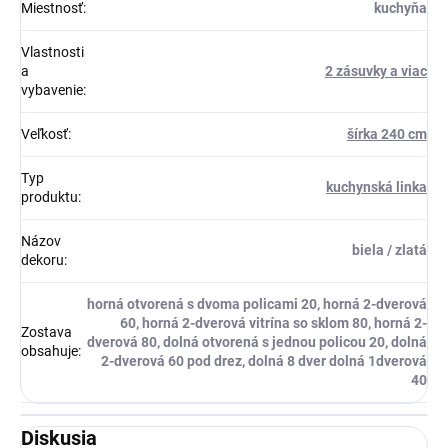
Miestnosť
:
kuchyňa
Vlastnosti
a
2 zásuvky a viac
vybavenie
:
Veľkosť
:
šírka 240 cm
Typ
kuchynská linka
produktu
:
Názov
biela / zlatá
dekoru
:
horná otvorená s dvoma policami 20, horná 2-dverová
60, horná 2-dverová vitrína so sklom 80, horná 2-
Zostava
dverová 80, dolná otvorená s jednou policou 20, dolná
obsahuje
:
2-dverová 60 pod drez, dolná 8 dver dolná 1dverová
40
Diskusia