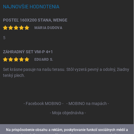
NAJNOVŠIE HODNOTENIA
POSTEĽ 160X200 STANA, WENGE
MÁRIA DUDOVA
5
ZÁHRADNÝ SET VM-P 4+1
EDUARD S.
Set krásne pasuje na našu terasu. Stôl vyzerá pevný a odolný, žiadny
tenký plech.
- Facebook MOBINO -
- MOBINO na mapách -
- Moja objednávka -
Na prispôsobenie obsahu a reklám, poskytovanie funkcií sociálnych médií a