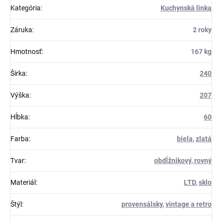
Kategória
:
Kuchynská linka
Záruka
:
2 roky
Hmotnosť
:
167 kg
Šírka
:
240
Výška
:
207
Hĺbka
:
60
Farba
:
biela
,
zlatá
Tvar
:
obdĺžnikový, rovný
Materiál
:
LTD
,
sklo
Štýl
:
provensálsky
,
vintage a retro