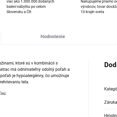
viac ako 1.000.000 dodaných
Nakupujeme priamo o
balení nábytku po celom
výrobcov, tovar dová
Slovensku a ČR
10 krajín sveta
Hodnotenie
žinami, ktoré sú v kombinácii s
Dod
matrac má odnímateľný odolný poťah a
 poťah je hypoalergénny, čo umožnuje
ehrievaniu tela.
Kategó
ťou:
Záruk
Hmotn