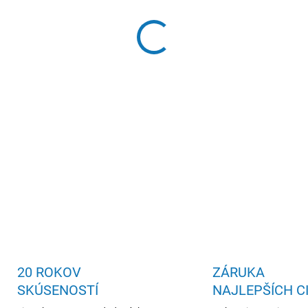
Odnímateľný odolný poťah, t
vrstvami
DETAILNÉ INFORMÁCIE
20 ROKOV
ZÁRUKA
SKÚSENOSTÍ
NAJLEPŠÍCH C