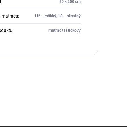
ť
:
80 x 200 cm
 matraca
:
H2 – mäkký
,
H3 – stredný
oduktu
:
matrac taštičkový