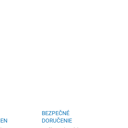
aštičkové pružiny v kombinácii s penovými
OPÝTAŤ SA
STRÁŽIŤ
BEZPEČNÉ
IEN
DORUČENIE