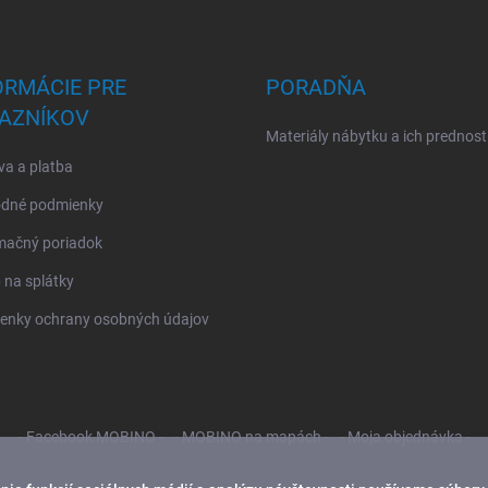
ORMÁCIE PRE
PORADŇA
AZNÍKOV
Materiály nábytku a ich prednost
a a platba
dné podmienky
mačný poriadok
na splátky
enky ochrany osobných údajov
- Facebook MOBINO -
- MOBINO na mapách -
- Moja objednávka -