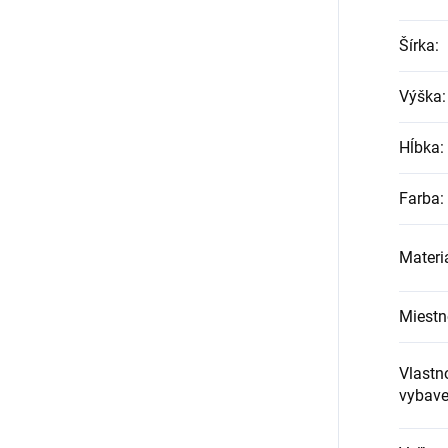
Šírka
:
Výška
:
Hĺbka
:
Farba
:
Materi
Miestn
Vlastno
vybave