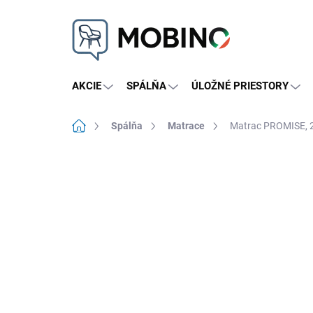
Prejsť
na
obsah
AKCIE
SPÁLŇA
ÚLOŽNÉ PRIESTORY
Domov
Spálňa
Matrace
Matrac PROMISE, 2
Neohodnotené
Podrobnosti hodnote
NOVINKA