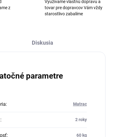
d
Využívame vlastnú dopravu a
žame z
tovar pre dopravcov Vám vždy
starostlivo zabalíme
Diskusia
atočné parametre
ria
:
Matrac
a
:
2 roky
osť
:
60 kg