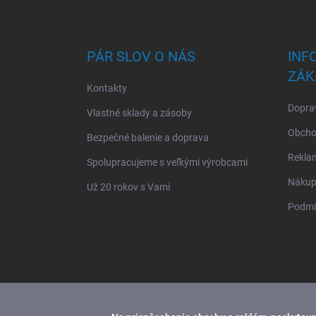
Z
á
p
ä
PÁR SLOV O NÁS
INF
t
ZÁK
i
Kontakty
e
Doprav
Vlastné sklady a zásoby
Obcho
Bezpečné balenie a doprava
Rekla
Spolupracujeme s veľkými výrobcami
Nákup 
Už 20 rokov s Vami
Podmi