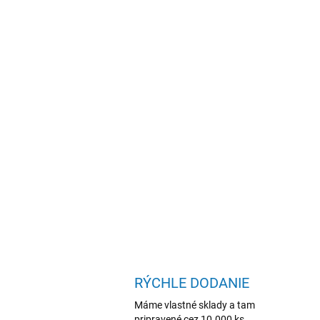
RÝCHLE DODANIE
Máme vlastné sklady a tam
pripravené cez 10.000 ks