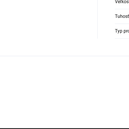
Veľkos
Tuhosť
Typ pr