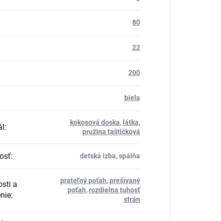
80
22
200
biela
kokosová doska
,
látka
,
ál
:
pružina taštičková
osť
:
detská izba, spálňa
prateľný poťah
,
prešívaný
sti a
poťah
,
rozdielna tuhosť
nie
:
strán