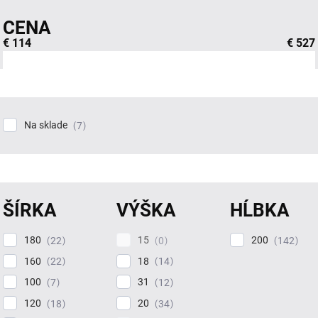
CENA
€
114
€
527
Na sklade
7
ŠÍRKA
VÝŠKA
HĹBKA
180
15
200
22
0
142
160
18
22
14
100
31
7
12
120
20
18
34