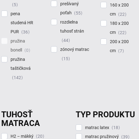
prešívaný
5
160 x 200
poťah
55
pena
cm
22
rozdielna
studená HR
180 x 200
tuhosť strán
PUR
36
cm
22
44
pružina
200 x 200
zónový matrac
bonell
0
cm
7
15
pružina
taštičková
142
TUHOSŤ
TYP PRODUKTU
MATRACA
matrac latex
18
H2 – mäkký
20
matrac pružinový
39