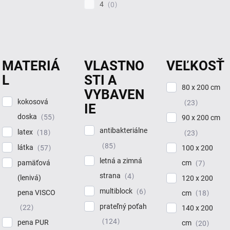
4
0
MATERIÁ
VLASTNO
VEĽKOSŤ
L
STI A
80 x 200 cm
VYBAVEN
kokosová
23
IE
doska
55
90 x 200 cm
antibakteriálne
latex
18
23
85
látka
57
100 x 200
letná a zimná
pamäťová
cm
7
strana
4
(lenivá)
120 x 200
multiblock
6
pena VISCO
cm
18
prateľný poťah
22
140 x 200
124
pena PUR
cm
20