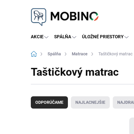
Prejsť
na
obsah
AKCIE
SPÁLŇA
ÚLOŽNÉ PRIESTORY
Domov
Spálňa
Matrace
Taštičkový matrac
Taštičkový matrac
R
a
ODPORÚČAME
NAJLACNEJŠIE
NAJDRA
d
e
n
i
e