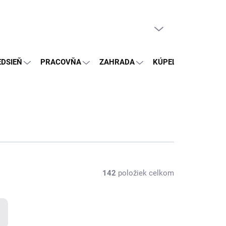
PRÁZDNY KOŠÍK
NÁKUPNÝ
KOŠÍK
EDSIEŇ
PRACOVŇA
ZAHRADA
KÚPEĽŇA
OSTA
142
položiek celkom