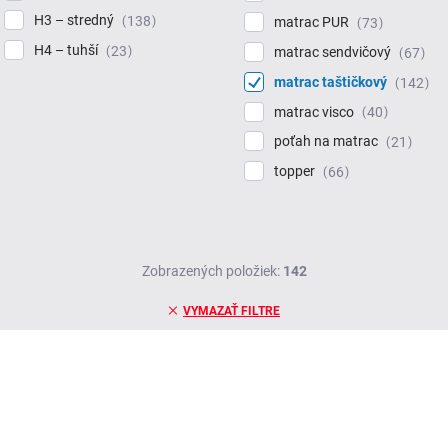
H3 – stredný
138
matrac PUR
73
H4 – tuhší
23
matrac sendvičový
67
matrac taštičkový
142
matrac visco
40
poťah na matrac
21
topper
66
Zobrazených položiek:
142
VYMAZAŤ FILTRE