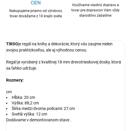
CIEN
Využívame vlastnú dopravu a
tovar pre dopravcov Vám vždy
Nakupujeme priamo od výrobcov,
starostlivo zabalíme
tovar dovážame z 10 krajín sveta
TIRSO
je regál na knihy a dekorácie, ktorý vás zaujme nielen
svojou praktickosťou, ale aj výhodnou cenou.
Regál je vyrobený z kvalitnej 18 mm drevotrieskovej dosky, ktorá
sa ľahko udržuje.
Rozmery:
cm
Hĺbka: 20 cm
Výška: 88,2 cm
Šírka medzi dvoma policami: 27 cm
Svetlá výška: 12 cm
Dodávame v demontovanom stave .