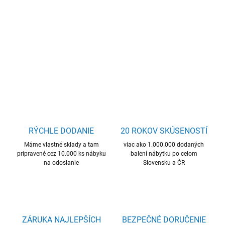
Regál na knihy, LTD dosky, výhodná cena
DETAILNÉ INFORMÁCIE
OPÝTAŤ SA
STRÁŽIŤ
RÝCHLE DODANIE
20 ROKOV SKÚSENOSTÍ
Máme vlastné sklady a tam
viac ako 1.000.000 dodaných
pripravené cez 10.000 ks nábyku
balení nábytku po celom
na odoslanie
Slovensku a ČR
ZÁRUKA NAJLEPŠÍCH
BEZPEČNÉ DORUČENIE