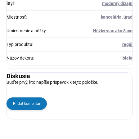
Štýl
:
moderný dizajn
Miestnosť
:
kancelária, úrad
Umiestnenie a nôžky
:
Nôžky viac ako 8 cm
Typ produktu
:
regál
Názov dekoru
:
biela
Diskusia
Buďte prvý, kto napíše príspevok k tejto položke.
Pridať komentár