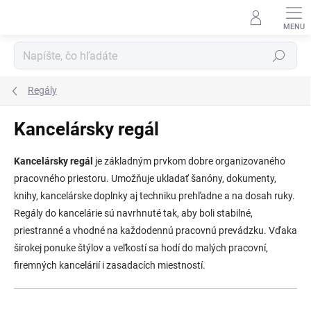
Prejsť
na
obsah
Hľadať
Regály
Kancelársky regál
Kancelársky regál
je základným prvkom dobre organizovaného
pracovného priestoru. Umožňuje ukladať šanóny, dokumenty,
knihy, kancelárske doplnky aj techniku ​​prehľadne a na dosah ruky.
Regály do kancelárie sú navrhnuté tak, aby boli stabilné,
priestranné a vhodné na každodennú pracovnú prevádzku. Vďaka
širokej ponuke štýlov a veľkostí sa hodí do malých pracovní,
firemných kancelárií i zasadacích miestností.
R