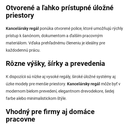
p
a
Otvorené a ľahko prístupné úložné
r
n
v
priestory
i
k
e
y
Kancelársky regál
ponúka otvorené police, ktoré umožňujú rýchly
v
ý
prístup k šanónom, dokumentom a ďalším pracovným
p
materiálom. Vďaka prehľadnému členeniu je ideálny pre
i
každodennú prácu.
s
u
Rôzne výšky, šírky a prevedenia
K dispozícii sú nízke aj vysoké regály, široké úložné systémy aj
úzke modely pre menšie priestory.
Kancelársky regál
môže byť v
modernom bielom prevedení, elegantnom drevodekore, šedej
farbe alebo minimalistickom štýle.
Vhodný pre firmy aj domáce
pracovne