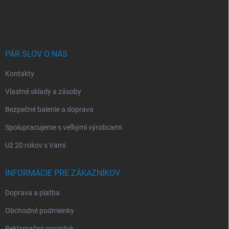
á
p
ä
t
i
PÁR SLOV O NÁS
e
Kontakty
Vlastné sklady a zásoby
Bezpečné balenie a doprava
Spolupracujeme s veľkými výrobcami
Už 20 rokov s Vami
INFORMÁCIE PRE ZÁKAZNÍKOV
Doprava a platba
Obchodné podmienky
Reklamačný poriadok