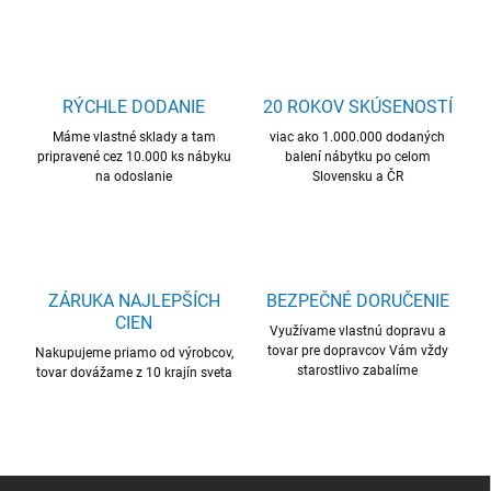
RÝCHLE DODANIE
20 ROKOV SKÚSENOSTÍ
Máme vlastné sklady a tam
viac ako 1.000.000 dodaných
pripravené cez 10.000 ks nábyku
balení nábytku po celom
na odoslanie
Slovensku a ČR
ZÁRUKA NAJLEPŠÍCH
BEZPEČNÉ DORUČENIE
CIEN
Využívame vlastnú dopravu a
tovar pre dopravcov Vám vždy
Nakupujeme priamo od výrobcov,
starostlivo zabalíme
tovar dovážame z 10 krajín sveta
Z