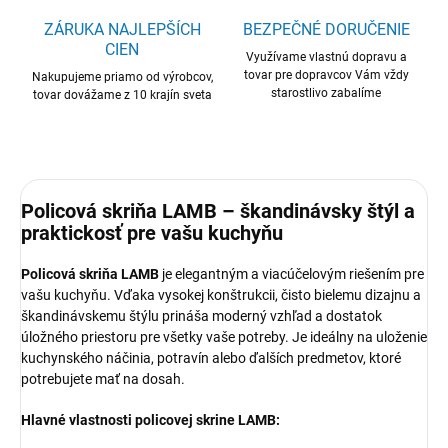
ZÁRUKA NAJLEPŠÍCH
BEZPEČNÉ DORUČENIE
CIEN
Využívame vlastnú dopravu a
tovar pre dopravcov Vám vždy
Nakupujeme priamo od výrobcov,
starostlivo zabalíme
tovar dovážame z 10 krajín sveta
Policová skriňa LAMB – škandinávsky štýl a
praktickosť pre vašu kuchyňu
Policová skriňa LAMB
je elegantným a viacúčelovým riešením pre
vašu kuchyňu. Vďaka vysokej konštrukcii, čisto bielemu dizajnu a
škandinávskemu štýlu prináša moderný vzhľad a dostatok
úložného priestoru pre všetky vaše potreby. Je ideálny na uloženie
kuchynského náčinia, potravín alebo ďalších predmetov, ktoré
potrebujete mať na dosah.
Hlavné vlastnosti policovej skrine LAMB: