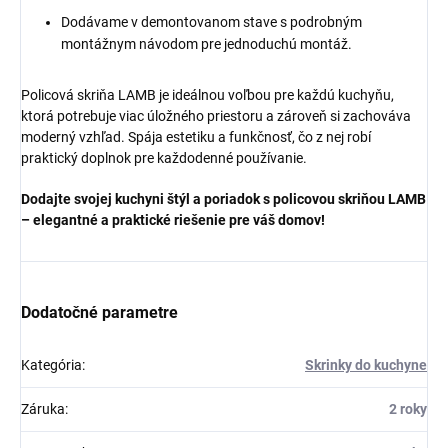
Dodávame v demontovanom stave s podrobným
montážnym návodom pre jednoduchú montáž.
Policová skriňa LAMB je ideálnou voľbou pre každú kuchyňu,
ktorá potrebuje viac úložného priestoru a zároveň si zachováva
moderný vzhľad. Spája estetiku a funkčnosť, čo z nej robí
praktický doplnok pre každodenné používanie.
Dodajte svojej kuchyni štýl a poriadok s policovou skriňou LAMB
– elegantné a praktické riešenie pre váš domov!
Dodatočné parametre
Kategória
:
Skrinky do kuchyne
Záruka
:
2 roky