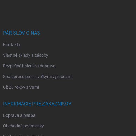
á
p
ä
t
i
PÁR SLOV O NÁS
e
Kontakty
Vlastné sklady a zásoby
Bezpečné balenie a doprava
Spolupracujeme s veľkými výrobcami
Už 20 rokov s Vami
INFORMÁCIE PRE ZÁKAZNÍKOV
Doprava a platba
Obchodné podmienky