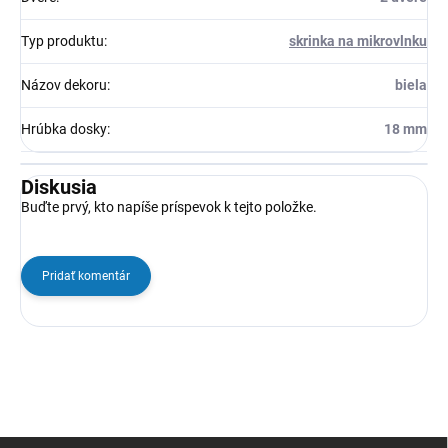
Typ produktu
:
skrinka na mikrovlnku
Názov dekoru
:
biela
Hrúbka dosky
:
18 mm
Diskusia
Buďte prvý, kto napíše príspevok k tejto položke.
Pridať komentár
Z