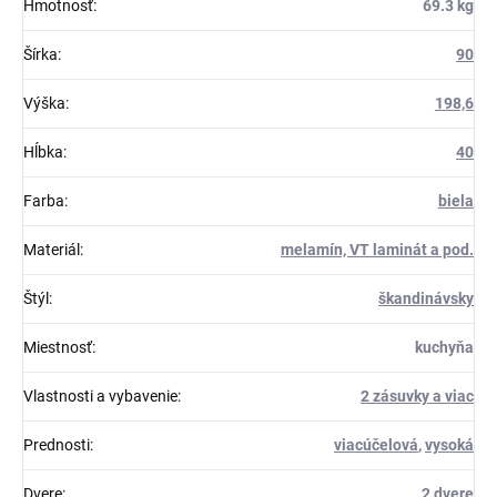
Hmotnosť
:
69.3 kg
Šírka
:
90
Výška
:
198,6
Hĺbka
:
40
Farba
:
biela
Materiál
:
melamín, VT laminát a pod.
Štýl
:
škandinávsky
Miestnosť
:
kuchyňa
Vlastnosti a vybavenie
:
2 zásuvky a viac
Prednosti
:
viacúčelová
,
vysoká
Dvere
:
2 dvere