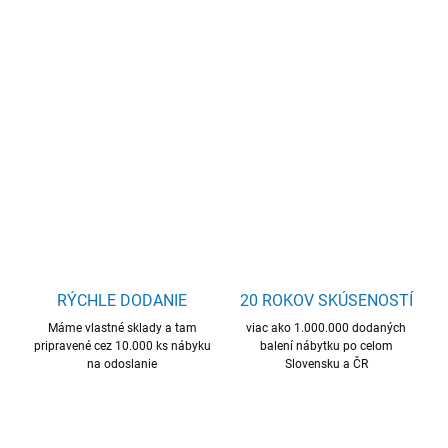
−
+
Pridať do košíka
multifunkčná policová skriňa do kuchyne, priestor pre mikrovlnku,
mnoho úložného priestoru
DETAILNÉ INFORMÁCIE
OPÝTAŤ SA
STRÁŽIŤ
RÝCHLE DODANIE
20 ROKOV SKÚSENOSTÍ
Máme vlastné sklady a tam
viac ako 1.000.000 dodaných
pripravené cez 10.000 ks nábyku
balení nábytku po celom
na odoslanie
Slovensku a ČR