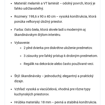
Materiál: melamín a VT laminát – odolný povrch, ktorý je
ľahko udržiavateľný.
Rozmery: 198,6 x 90 x 40 cm – vysoká konštrukcia, ktorá
ponúka veľkorysý úložný priestor.
Farba: čisto biela, ktorá skvele ladí s moderným aj
škandinávskym štýlom interiéru.
Vybavenie:
2 plné dvierka pre diskrétne uloženie predmetov.
3 zásuvky pre ľahký prístup k drobným predmetom.
Regálik na dekorácie alebo často používané veci.
Štýl: škandinávsky – jednoduchý, elegantný a praktický
dizajn.
Vzhľad: vysoká a viacúčelová, vhodná pre rôzne typy
kuchynských priestorov.
Hrúbka materiálu: 18 mm – pevná a stabilná konštrukcia.