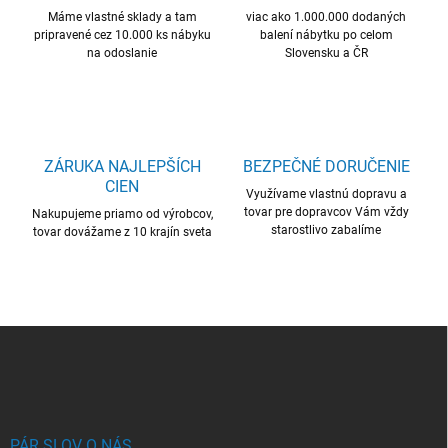
v
i
Máme vlastné sklady a tam
viac ako 1.000.000 dodaných
k
pripravené cez 10.000 ks nábyku
balení nábytku po celom
e
y
na odoslanie
Slovensku a ČR
v
ý
p
i
s
u
ZÁRUKA NAJLEPŠÍCH
BEZPEČNÉ DORUČENIE
CIEN
Využívame vlastnú dopravu a
tovar pre dopravcov Vám vždy
Nakupujeme priamo od výrobcov,
starostlivo zabalíme
tovar dovážame z 10 krajín sveta
Z
á
p
ä
t
i
PÁR SLOV O NÁS