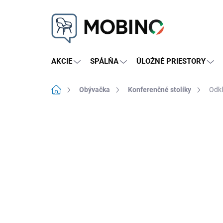
Prejsť
na
obsah
AKCIE
SPÁLŇA
ÚLOŽNÉ PRIESTORY
Domov
Obývačka
Konferenčné stolíky
Odkl
Neohodnotené
Podrobnosti hodnote