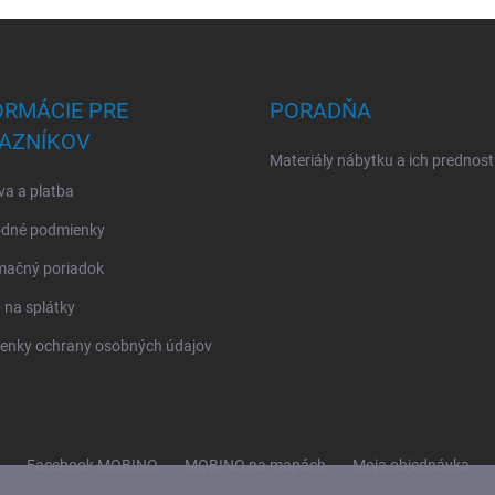
ORMÁCIE PRE
PORADŇA
AZNÍKOV
Materiály nábytku a ich prednost
a a platba
dné podmienky
mačný poriadok
na splátky
enky ochrany osobných údajov
- Facebook MOBINO -
- MOBINO na mapách -
- Moja objednávka -