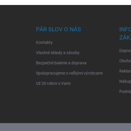
Z
á
p
ä
PÁR SLOV O NÁS
INF
t
ZÁK
i
Kontakty
e
Doprav
Vlastné sklady a zásoby
Obcho
Bezpečné balenie a doprava
Rekla
Spolupracujeme s veľkými výrobcami
Nákup 
Už 20 rokov s Vami
Podmi