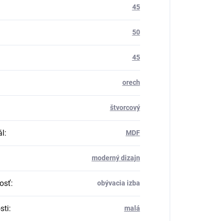
45
50
45
orech
štvorcový
ál
:
MDF
moderný dizajn
osť
:
obývacia izba
sti
:
malá