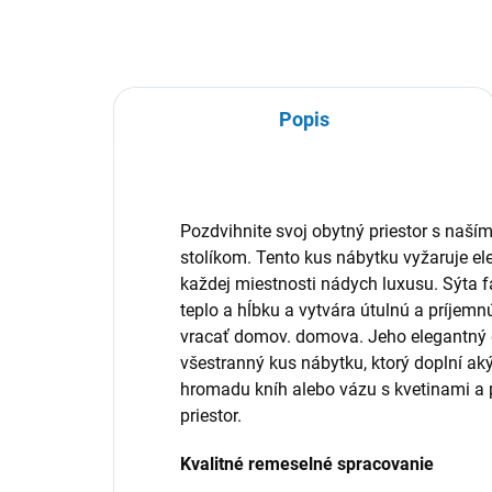
Popis
Pozdvihnite svoj obytný priestor s na
stolíkom. Tento kus nábytku vyžaruje el
každej miestnosti nádych luxusu. Sýta f
teplo a hĺbku a vytvára útulnú a príjemn
vracať domov. domova. Jeho elegantný d
všestranný kus nábytku, ktorý doplní akýk
hromadu kníh alebo vázu s kvetinami a pe
priestor.
Kvalitné remeselné spracovanie