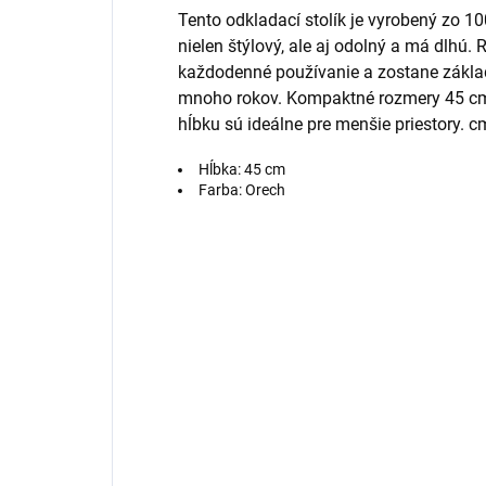
Tento odkladací stolík je vyrobený zo 
nielen štýlový, ale aj odolný a má dlhú. 
každodenné používanie a zostane zák
mnoho rokov. Kompaktné rozmery 45 cm 
hĺbku sú ideálne pre menšie priestory. c
Hĺbka: 45 cm
Farba: Orech