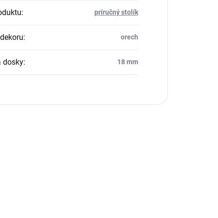
oduktu
:
príručný stolík
dekoru
:
orech
 dosky
:
18 mm