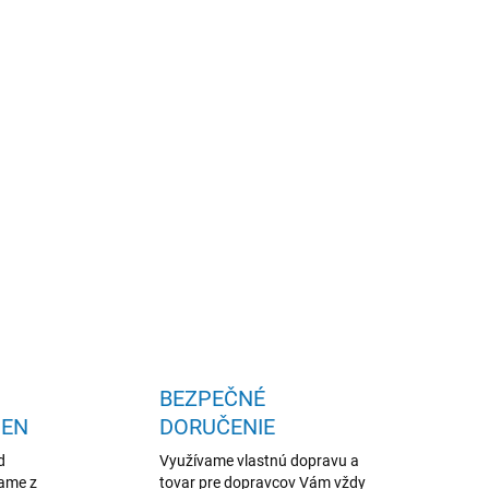
valitný materiál, skvelá cena, jednoduchý design
OPÝTAŤ SA
STRÁŽIŤ
BEZPEČNÉ
IEN
DORUČENIE
d
Využívame vlastnú dopravu a
žame z
tovar pre dopravcov Vám vždy