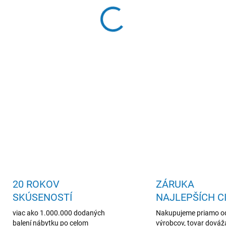
štvorcový odkladací stolík, k
DETAILNÉ INFORMÁCIE
20 ROKOV
ZÁRUKA
SKÚSENOSTÍ
NAJLEPŠÍCH C
viac ako 1.000.000 dodaných
Nakupujeme priamo o
balení nábytku po celom
výrobcov, tovar dová