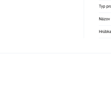
Typ pr
Názov 
Hrúbka