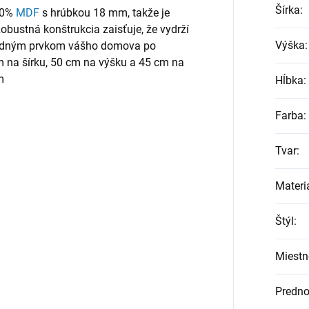
Šírka
:
100%
MDF
s hrúbkou 18 mm, takže je
Robustná konštrukcia zaisťuje, že vydrží
Výška
:
ladným prvkom vášho domova po
na šírku, 50 cm na výšku a 45 cm na
m
Hĺbka
:
Farba
:
Tvar
:
Materi
Štýl
:
Miestn
Predno