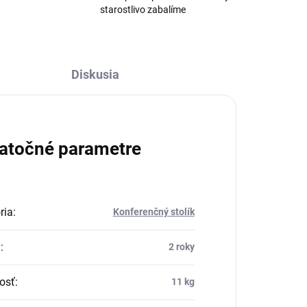
starostlivo zabalíme
Diskusia
atočné parametre
ria
:
Konferenčný stolík
a
:
2 roky
osť
:
11 kg