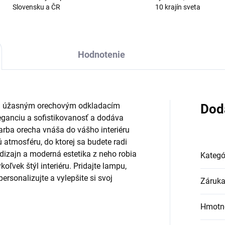
Slovensku a ČR
10 krajín sveta
Hodnotenie
ším úžasným orechovým odkladacím
Dod
eganciu a sofistikovanosť a dodáva
arba orecha vnáša do vášho interiéru
ú atmosféru, do ktorej sa budete radi
izajn a moderná estetika z neho robia
Kategó
oľvek štýl interiéru. Pridajte lampu,
rsonalizujte a vylepšite si svoj
Záruk
Hmotn