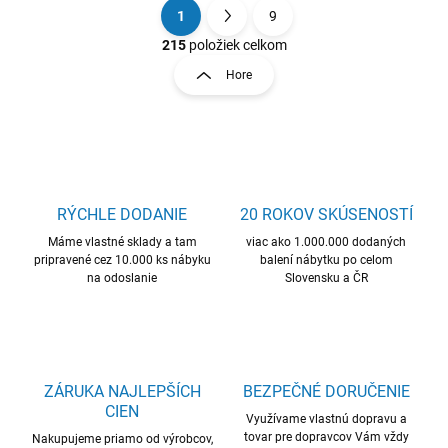
1
9
O
S
v
t
215
položiek celkom
l
r
Hore
á
á
d
n
a
k
c
o
i
e
v
p
a
r
RÝCHLE DODANIE
20 ROKOV SKÚSENOSTÍ
n
v
i
Máme vlastné sklady a tam
viac ako 1.000.000 dodaných
k
pripravené cez 10.000 ks nábyku
balení nábytku po celom
e
y
na odoslanie
Slovensku a ČR
v
ý
p
i
s
u
ZÁRUKA NAJLEPŠÍCH
BEZPEČNÉ DORUČENIE
CIEN
Využívame vlastnú dopravu a
tovar pre dopravcov Vám vždy
Nakupujeme priamo od výrobcov,