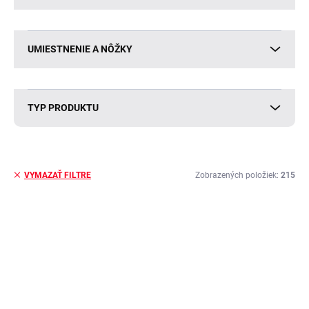
UMIESTNENIE A NÔŽKY
TYP PRODUKTU
Zobrazených položiek:
215
VYMAZAŤ FILTRE
V
ý
VÝPREDAJ
p
i
s
p
r