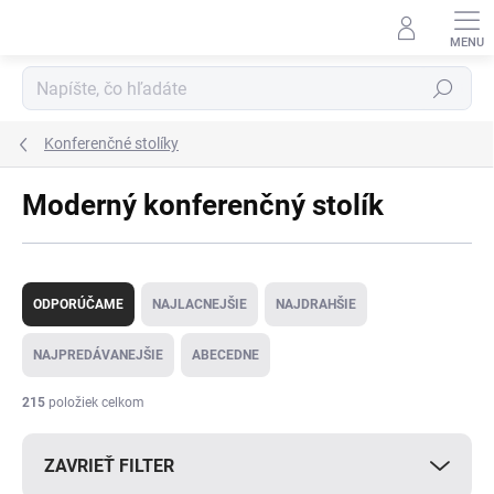
Prejsť
na
obsah
Hľadať
Konferenčné stolíky
Moderný konferenčný stolík
R
a
ODPORÚČAME
NAJLACNEJŠIE
NAJDRAHŠIE
d
e
NAJPREDÁVANEJŠIE
ABECEDNE
n
i
215
položiek celkom
e
p
ZAVRIEŤ FILTER
r