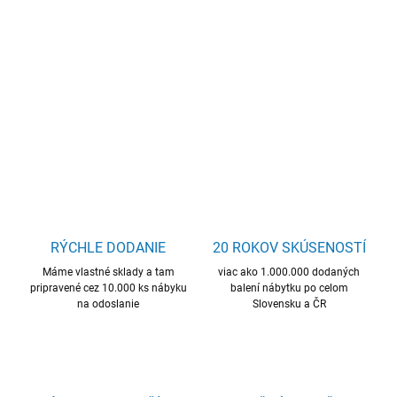
−
+
Pridať do košíka
okrúhly konferenčný stolík, kvalitný materiál, skvelá cena
DETAILNÉ INFORMÁCIE
OPÝTAŤ SA
STRÁŽIŤ
RÝCHLE DODANIE
20 ROKOV SKÚSENOSTÍ
Máme vlastné sklady a tam
viac ako 1.000.000 dodaných
pripravené cez 10.000 ks nábyku
balení nábytku po celom
na odoslanie
Slovensku a ČR