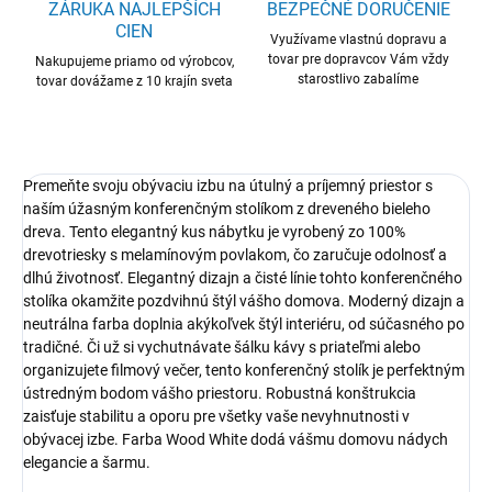
ZÁRUKA NAJLEPŠÍCH
BEZPEČNÉ DORUČENIE
CIEN
Využívame vlastnú dopravu a
tovar pre dopravcov Vám vždy
Nakupujeme priamo od výrobcov,
starostlivo zabalíme
tovar dovážame z 10 krajín sveta
Premeňte svoju obývaciu izbu na útulný a príjemný priestor s
naším úžasným konferenčným stolíkom z dreveného bieleho
dreva. Tento elegantný kus nábytku je vyrobený zo 100%
drevotriesky s melamínovým povlakom, čo zaručuje odolnosť a
dlhú životnosť. Elegantný dizajn a čisté línie tohto konferenčného
stolíka okamžite pozdvihnú štýl vášho domova. Moderný dizajn a
neutrálna farba doplnia akýkoľvek štýl interiéru, od súčasného po
tradičné. Či už si vychutnávate šálku kávy s priateľmi alebo
organizujete filmový večer, tento konferenčný stolík je perfektným
ústredným bodom vášho priestoru. Robustná konštrukcia
zaisťuje stabilitu a oporu pre všetky vaše nevyhnutnosti v
obývacej izbe. Farba Wood White dodá vášmu domovu nádych
elegancie a šarmu.