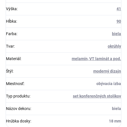
Výška
:
41
Hĺbka
:
90
Farba
:
biela
Tvar
:
okrúhly
Materiál
:
melamín, VT laminát a pod.
Štýl
:
moderný dizajn
Miestnosť
:
obývacia izba
Typ produktu
:
set konferenčných stolíkov
Názov dekoru
:
biela
Hrúbka dosky
:
18 mm