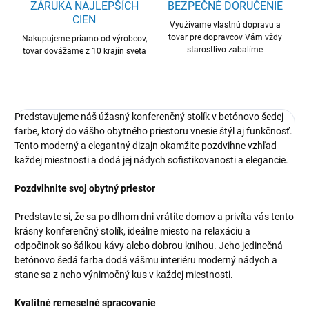
ZÁRUKA NAJLEPŠÍCH
BEZPEČNÉ DORUČENIE
CIEN
Využívame vlastnú dopravu a
tovar pre dopravcov Vám vždy
Nakupujeme priamo od výrobcov,
starostlivo zabalíme
tovar dovážame z 10 krajín sveta
Predstavujeme náš úžasný konferenčný stolík v betónovo šedej
farbe, ktorý do vášho obytného priestoru vnesie štýl aj funkčnosť.
Tento moderný a elegantný dizajn okamžite pozdvihne vzhľad
každej miestnosti a dodá jej nádych sofistikovanosti a elegancie.
Pozdvihnite svoj obytný priestor
Predstavte si, že sa po dlhom dni vrátite domov a privíta vás tento
krásny konferenčný stolík, ideálne miesto na relaxáciu a
odpočinok so šálkou kávy alebo dobrou knihou. Jeho jedinečná
betónovo šedá farba dodá vášmu interiéru moderný nádych a
stane sa z neho výnimočný kus v každej miestnosti.
Kvalitné remeselné spracovanie