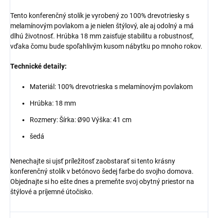
Tento konferenčný stolík je vyrobený zo 100% drevotriesky s
melamínovým povlakom a je nielen štýlový, ale aj odolný a má
dlhú životnosť. Hrúbka 18 mm zaisťuje stabilitu a robustnosť,
vďaka čomu bude spoľahlivým kusom nábytku po mnoho rokov.
Technické detaily:
Materiál: 100% drevotrieska s melamínovým povlakom
Hrúbka: 18 mm
Rozmery: Šírka: Ø90 Výška: 41 cm
šedá
Nenechajte si ujsť príležitosť zaobstarať si tento krásny
konferenčný stolík v betónovo šedej farbe do svojho domova.
Objednajte si ho ešte dnes a premeňte svoj obytný priestor na
štýlové a príjemné útočisko.