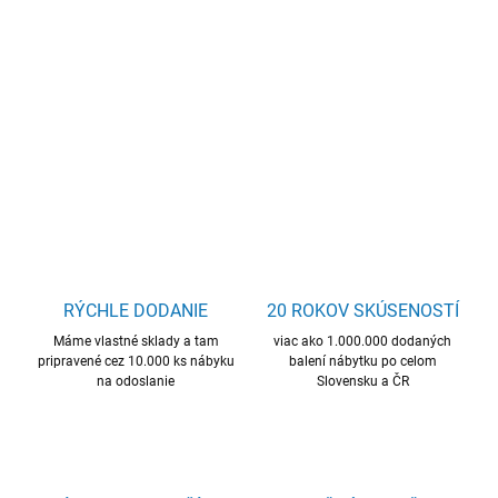
−
+
Pridať do košíka
okrúhly konferenčný stolík, kvalitný materiál, skvelá cena
DETAILNÉ INFORMÁCIE
OPÝTAŤ SA
STRÁŽIŤ
RÝCHLE DODANIE
20 ROKOV SKÚSENOSTÍ
Máme vlastné sklady a tam
viac ako 1.000.000 dodaných
pripravené cez 10.000 ks nábyku
balení nábytku po celom
na odoslanie
Slovensku a ČR