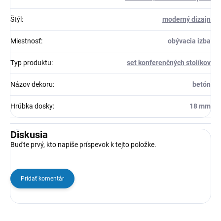
Štýl
:
moderný dizajn
Miestnosť
:
obývacia izba
Typ produktu
:
set konferenčných stolíkov
Názov dekoru
:
betón
Hrúbka dosky
:
18 mm
Diskusia
Buďte prvý, kto napíše príspevok k tejto položke.
Pridať komentár