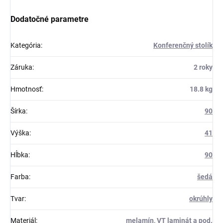
Dodatočné parametre
Kategória
:
Konferenčný stolík
Záruka
:
2 roky
Hmotnosť
:
18.8 kg
Šírka
:
90
Výška
:
41
Hĺbka
:
90
Farba
:
šedá
Tvar
:
okrúhly
Materiál
:
melamín, VT laminát a pod.