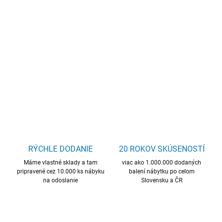
−
+
Pridať do košíka
štýlový konferenčný stolík, kvalitný materiál, skvelá cena, z dvoch
častí
DETAILNÉ INFORMÁCIE
OPÝTAŤ SA
STRÁŽIŤ
RÝCHLE DODANIE
20 ROKOV SKÚSENOSTÍ
Máme vlastné sklady a tam
viac ako 1.000.000 dodaných
pripravené cez 10.000 ks nábyku
balení nábytku po celom
na odoslanie
Slovensku a ČR