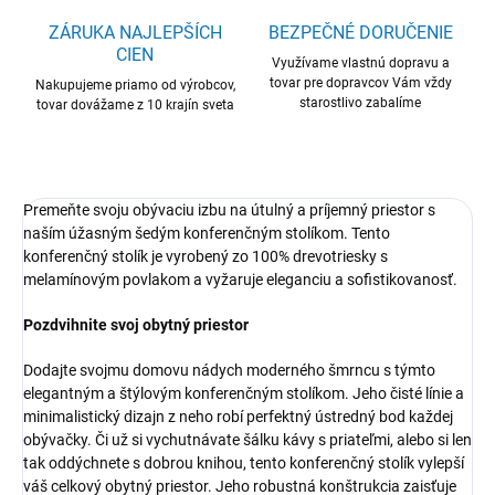
ZÁRUKA NAJLEPŠÍCH
BEZPEČNÉ DORUČENIE
CIEN
Využívame vlastnú dopravu a
tovar pre dopravcov Vám vždy
Nakupujeme priamo od výrobcov,
starostlivo zabalíme
tovar dovážame z 10 krajín sveta
Premeňte svoju obývaciu izbu na útulný a príjemný priestor s
naším úžasným šedým konferenčným stolíkom. Tento
konferenčný stolík je vyrobený zo 100% drevotriesky s
melamínovým povlakom a vyžaruje eleganciu a sofistikovanosť.
Pozdvihnite svoj obytný priestor
Dodajte svojmu domovu nádych moderného šmrncu s týmto
elegantným a štýlovým konferenčným stolíkom. Jeho čisté línie a
minimalistický dizajn z neho robí perfektný ústredný bod každej
obývačky. Či už si vychutnávate šálku kávy s priateľmi, alebo si len
tak oddýchnete s dobrou knihou, tento konferenčný stolík vylepší
váš celkový obytný priestor. Jeho robustná konštrukcia zaisťuje