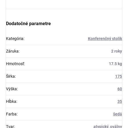
Dodatočné parametre
Kategória
:
Konferenčný stolík
Záruka
:
2 roky
Hmotnosť
:
17.5 kg
Šírka
:
175
Výška
:
60
Hĺbka
:
35
Farba
:
šedá
Tvar
:
atypický
,
oválny