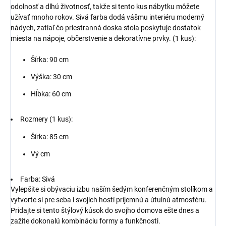
odolnosť a dlhú životnosť, takže si tento kus nábytku môžete
užívať mnoho rokov. Sivá farba dodá vášmu interiéru moderný
nádych, zatiaľ čo priestranná doska stola poskytuje dostatok
miesta na nápoje, občerstvenie a dekoratívne prvky. (1 kus):
Šírka: 90 cm
Výška: 30 cm
Hĺbka: 60 cm
Rozmery (1 kus):
Šírka: 85 cm
Vý cm
Farba: Sivá
Vylepšite si obývaciu izbu naším šedým konferenčným stolíkom a
vytvorte si pre seba i svojich hostí príjemnú a útulnú atmosféru.
Pridajte si tento štýlový kúsok do svojho domova ešte dnes a
zažite dokonalú kombináciu formy a funkčnosti.