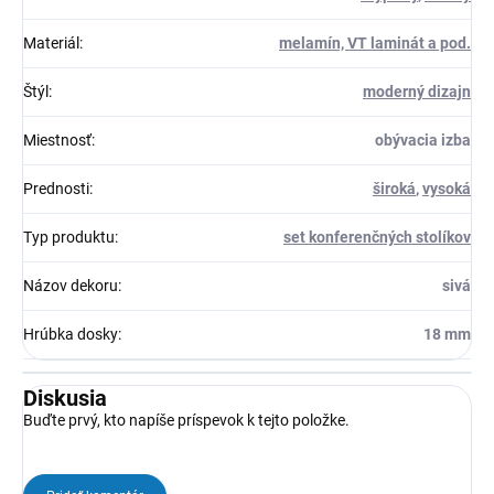
Materiál
:
melamín, VT laminát a pod.
Štýl
:
moderný dizajn
Miestnosť
:
obývacia izba
Prednosti
:
široká
,
vysoká
Typ produktu
:
set konferenčných stolíkov
Názov dekoru
:
sivá
Hrúbka dosky
:
18 mm
Diskusia
Buďte prvý, kto napíše príspevok k tejto položke.