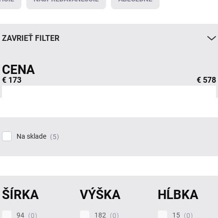
ZAVRIEŤ FILTER
CENA
€
173
€
578
Na sklade
5
ŠÍRKA
VÝŠKA
HĹBKA
94
182
15
0
0
0