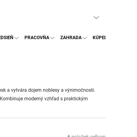
PRÁZDNY KOŠÍK
NÁKUPNÝ
KOŠÍK
EDSIEŇ
PRACOVŇA
ZAHRADA
KÚPEĽŇA
OSTA
lesk a vytvára dojem noblesy a výnimočnosti.
e. Kombinuje moderný vzhľad s praktickým
6
položiek celkom