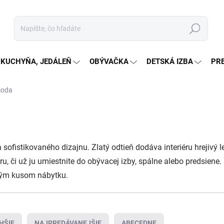
Hľadať
KUCHYŇA, JEDÁLEŇ
OBÝVAČKA
DETSKÁ IZBA
PR
moda
 sofistikovaného dizajnu. Zlatý odtieň dodáva interiéru hrejivý 
u, či už ju umiestnite do obývacej izby, spálne alebo predsien
čným kusom nábytku.
HŠIE
NAJPREDÁVANEJŠIE
ABECEDNE