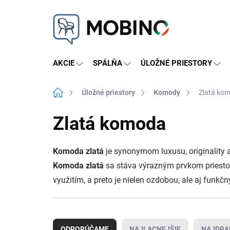
Prejsť
na
obsah
AKCIE
SPÁLŇA
ÚLOŽNÉ PRIESTORY
Domov
Úložné priestory
Komody
Zlatá ko
Zlatá komoda
Komoda zlatá
je synonymom luxusu, originality a
Komoda zlatá
sa stáva výrazným prvkom priestor
využitím, a preto je nielen ozdobou, ale aj funk
R
a
ODPORÚČAME
NAJLACNEJŠIE
NAJDRA