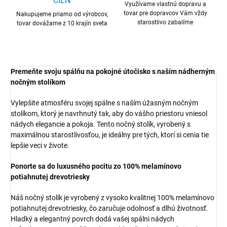
CIEN
Využívame vlastnú dopravu a
tovar pre dopravcov Vám vždy
Nakupujeme priamo od výrobcov,
starostlivo zabalíme
tovar dovážame z 10 krajín sveta
Premeňte svoju spálňu na pokojné útočisko s naším nádherným
nočným stolíkom
Vylepšite atmosféru svojej spálne s naším úžasným nočným
stolíkom, ktorý je navrhnutý tak, aby do vášho priestoru vniesol
nádych elegancie a pokoja. Tento nočný stolík, vyrobený s
maximálnou starostlivosťou, je ideálny pre tých, ktorí si cenia tie
lepšie veci v živote.
Ponorte sa do luxusného pocitu zo 100% melamínovo
potiahnutej drevotriesky
Náš nočný stolík je vyrobený z vysoko kvalitnej 100% melamínovo
potiahnutej drevotriesky, čo zaručuje odolnosť a dlhú životnosť.
Hladký a elegantný povrch dodá vašej spálni nádych