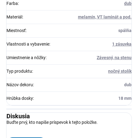
Farba
:
dub
Materiál
:
melamín, VT laminát a pod.
Miestnosť
:
spálňa
Vlastnosti a vybavenie
:
1 zásuvka
Umiestnenie a nôžky
:
Závesný, na stenu
Typ produktu
:
nočný stolík
Názov dekoru
:
dub
Hrúbka dosky
:
18 mm
Diskusia
Buďte prvý, kto napíše príspevok k tejto položke.