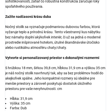
sofistikovanosti, zatiaľ čo robustná konštrukcia zaručuje roky
spoľahlivého používania.
Zažite nadčasovú krásu duba
Nočný stolík sa vyznačuje podmanivou dubovou farbou, ktorá
vyžaruje teplo a prírodnú krásu. Tento všestranný kus nábytku
bez námahy doplní akýkoľvek interiér, či už sa jedná o moderné
prostredie inšpirované hotelom, útulné škandinávske útočisko
alebo rustikálnu atmosféru chaty/chaty.
Vytvorte si personalizovaný priestor s dokonalými rozmermi
S hrúbkou 18 mm, šírkou 39,8 cm, hĺbkou 31,9 cm a výškou 35 cm
je náš nočný stolík navrhnutý tak, aby sa bez problémov hodil do
akejkoľvek spálne. Jeho kompaktné rozmery sú ideálne pre
menšie priestory a zároveň poskytujú dostatok úložného
priestoru pre vaše nevyhnutnosti. cm
Hĺbka: 31,9 cm
Výška: 35 cm
Farba: Dub