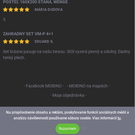
POSTEĽ 160X200 STANA, WENGE
MÁRIA DUDOVA
5
ZÁHRADNÝ SET VM-P 4+1
EDUARD S.
Set krásne pasuje na našu terasu. Stôl vyzerá pevný a odolný, žiadny
tenký plech.
- Facebook MOBINO -
- MOBINO na mapách -
- Moja objednávka -
Na prispôsobenie obsahu a reklám, poskytovanie funkcií sociálnych médií a
analýzu návštevnosti používame súbory cookie. Viac informácií
tu
.
Copyright 2026
Mobino SK
. Všetky práva vyhradené.
Vytvoril Shoptet
Rozumiem