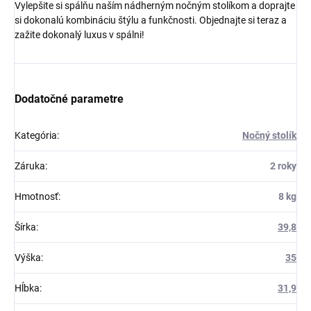
Vylepšite si spálňu naším nádherným nočným stolíkom a doprajte
si dokonalú kombináciu štýlu a funkčnosti. Objednajte si teraz a
zažite dokonalý luxus v spálni!
Dodatočné parametre
Kategória
:
Nočný stolík
Záruka
:
2 roky
Hmotnosť
:
8 kg
Šírka
:
39,8
Výška
:
35
Hĺbka
:
31,9