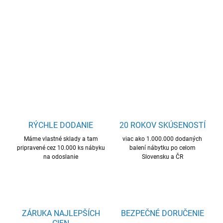
nástenný nočný stolík, kvalitný materiál, skvelá cena
DETAILNÉ INFORMÁCIE
OPÝTAŤ SA
STRÁŽIŤ
RÝCHLE DODANIE
20 ROKOV SKÚSENOSTÍ
Máme vlastné sklady a tam
viac ako 1.000.000 dodaných
pripravené cez 10.000 ks nábyku
balení nábytku po celom
na odoslanie
Slovensku a ČR
ZÁRUKA NAJLEPŠÍCH
BEZPEČNÉ DORUČENIE