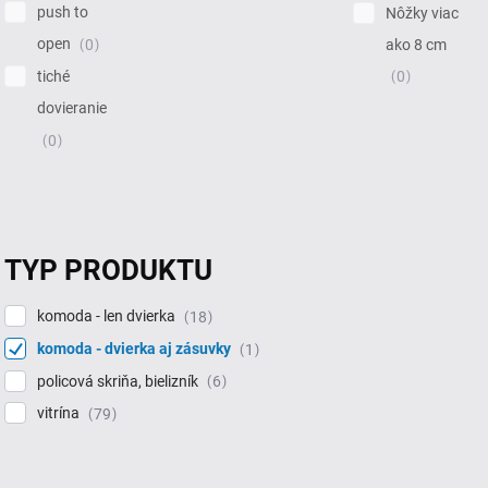
push to
Nôžky viac
open
ako 8 cm
0
tiché
0
dovieranie
0
TYP PRODUKTU
komoda - len dvierka
18
komoda - dvierka aj zásuvky
1
policová skriňa, bielizník
6
vitrína
79