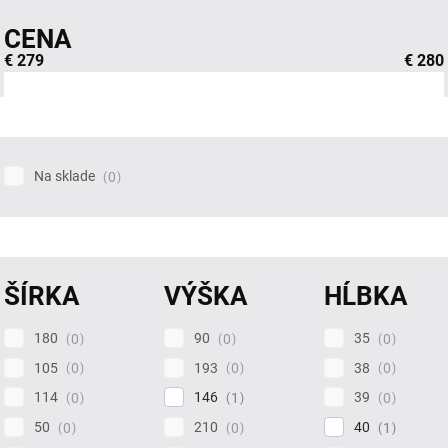
CENA
€
279
€
280
Na sklade
0
ŠÍRKA
VÝŠKA
HĹBKA
180
90
35
0
0
0
105
193
38
0
0
0
114
146
39
0
1
0
50
210
40
0
0
1