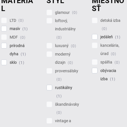
MATERIÁ
ŠTÝL
MIESTNO
L
SŤ
glamour
0
LTD
detská izba
0
loftový,
masív
0
1
industriálny
jedáleň
MDF
1
0
0
kancelária,
prírodná
luxusný
0
úrad
dyha
0
1
moderný
spálňa
sklo
0
dizajn
1
0
obývacia
provensálsky
izba
1
0
rustikálny
1
škandinávsky
0
vintage a