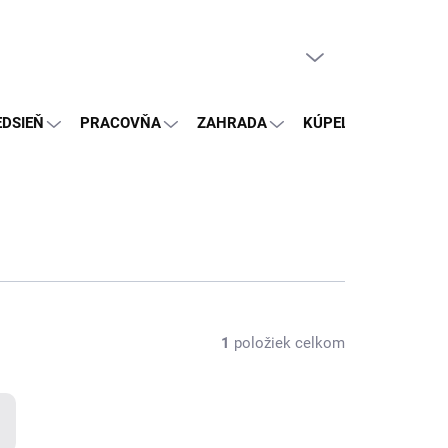
PRÁZDNY KOŠÍK
NÁKUPNÝ
KOŠÍK
EDSIEŇ
PRACOVŇA
ZAHRADA
KÚPEĽŇA
OSTA
1
položiek celkom