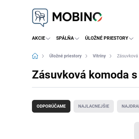
Prejsť
na
obsah
AKCIE
SPÁLŇA
ÚLOŽNÉ PRIESTORY
Domov
Úložné priestory
Vitríny
Zásuvková 
Zásuvková komoda s 
R
a
ODPORÚČAME
NAJLACNEJŠIE
NAJDRA
d
e
n
i
e