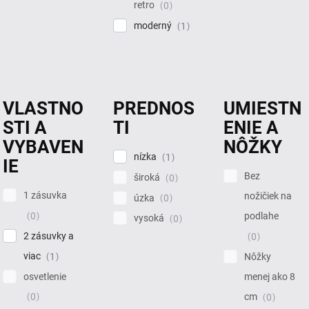
retro
0
moderný
1
VLASTNO
PREDNOS
UMIESTN
STI A
TI
ENIE A
VYBAVEN
NÔŽKY
nízka
1
IE
Bez
široká
0
1 zásuvka
nožičiek na
úzka
0
0
podlahe
vysoká
0
2 zásuvky a
0
viac
1
Nôžky
osvetlenie
menej ako 8
cm
0
0