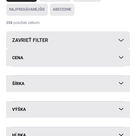
d
e
NAJPREDÁVANEJŠIE
ABECEDNE
n
i
358
položiek celkom
e
p
ZAVRIEŤ FILTER
r
o
d
CENA
u
k
t
o
ŠÍRKA
v
VÝŠKA
HĹBKA