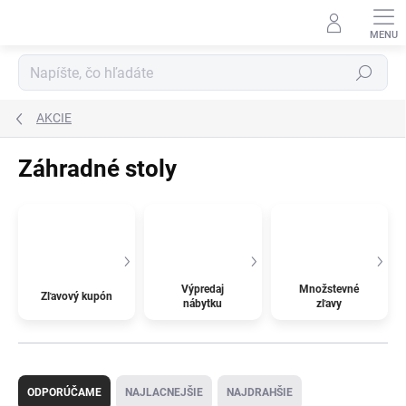
Prejsť
na
obsah
Hľadať
AKCIE
Záhradné stoly
Výpredaj
Množstevné
Zľavový kupón
nábytku
zľavy
R
a
ODPORÚČAME
NAJLACNEJŠIE
NAJDRAHŠIE