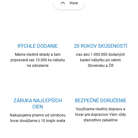
r
Hore
á
á
d
n
a
k
c
o
i
e
v
p
a
r
RÝCHLE DODANIE
20 ROKOV SKÚSENOSTÍ
n
v
i
Máme vlastné sklady a tam
viac ako 1.000.000 dodaných
k
pripravené cez 10.000 ks nábyku
balení nábytku po celom
e
y
na odoslanie
Slovensku a ČR
v
ý
p
i
s
u
ZÁRUKA NAJLEPŠÍCH
BEZPEČNÉ DORUČENIE
CIEN
Využívame vlastnú dopravu a
tovar pre dopravcov Vám vždy
Nakupujeme priamo od výrobcov,
starostlivo zabalíme
tovar dovážame z 10 krajín sveta