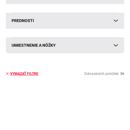
PREDNOSTI
UMIESTNENIE A NÔŽKY
Zobrazených položiek:
36
VYMAZAŤ FILTRE
V
ý
BESTSELLER
VÝPREDAJ
p
i
s
p
r