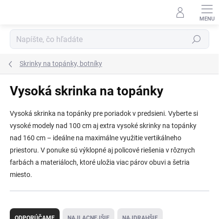
Prejsť
na
obsah
Hľadať
Skrinky na topánky, botníky
Vysoká skrinka na topánky
Vysoká skrinka na topánky pre poriadok v predsieni. Vyberte si
vysoké modely nad 100 cm aj extra vysoké skrinky na topánky
nad 160 cm – ideálne na maximálne využitie vertikálneho
priestoru. V ponuke sú výklopné aj policové riešenia v rôznych
farbách a materiáloch, ktoré uložia viac párov obuvi a šetria
miesto.
R
a
ODPORÚČAME
NAJLACNEJŠIE
NAJDRAHŠIE