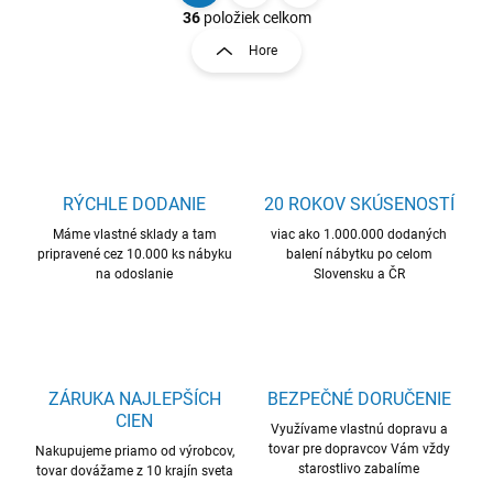
v
t
36
položiek celkom
l
r
Hore
á
á
d
n
a
k
c
o
i
e
v
p
a
r
RÝCHLE DODANIE
20 ROKOV SKÚSENOSTÍ
n
v
i
Máme vlastné sklady a tam
viac ako 1.000.000 dodaných
k
pripravené cez 10.000 ks nábyku
balení nábytku po celom
e
y
na odoslanie
Slovensku a ČR
v
ý
p
i
s
u
ZÁRUKA NAJLEPŠÍCH
BEZPEČNÉ DORUČENIE
CIEN
Využívame vlastnú dopravu a
tovar pre dopravcov Vám vždy
Nakupujeme priamo od výrobcov,
starostlivo zabalíme
tovar dovážame z 10 krajín sveta