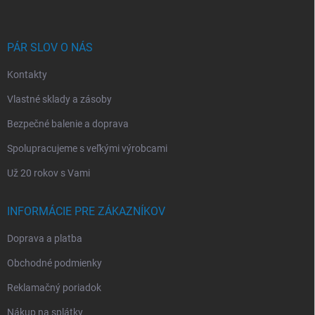
p
ä
t
i
PÁR SLOV O NÁS
e
Kontakty
Vlastné sklady a zásoby
Bezpečné balenie a doprava
Spolupracujeme s veľkými výrobcami
Už 20 rokov s Vami
INFORMÁCIE PRE ZÁKAZNÍKOV
Doprava a platba
Obchodné podmienky
Reklamačný poriadok
Nákup na splátky