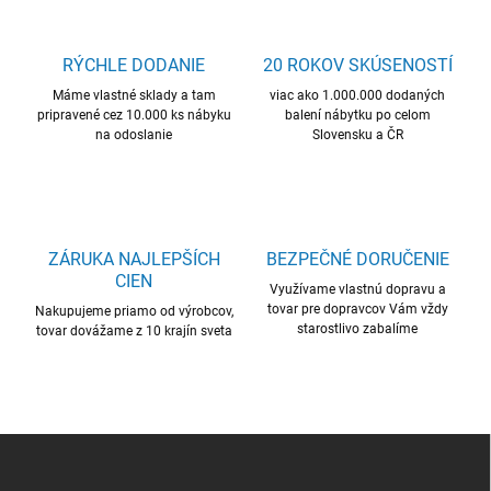
RÝCHLE DODANIE
20 ROKOV SKÚSENOSTÍ
Máme vlastné sklady a tam
viac ako 1.000.000 dodaných
pripravené cez 10.000 ks nábyku
balení nábytku po celom
na odoslanie
Slovensku a ČR
ZÁRUKA NAJLEPŠÍCH
BEZPEČNÉ DORUČENIE
CIEN
Využívame vlastnú dopravu a
tovar pre dopravcov Vám vždy
Nakupujeme priamo od výrobcov,
starostlivo zabalíme
tovar dovážame z 10 krajín sveta
Z
á