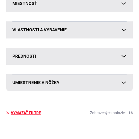
MIESTNOSŤ
VLASTNOSTI A VYBAVENIE
PREDNOSTI
UMIESTNENIE A NÔŽKY
Zobrazených položiek:
16
VYMAZAŤ FILTRE
V
ý