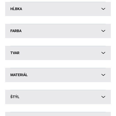
HĹBKA
FARBA
TVAR
MATERIÁL
ŠTÝL