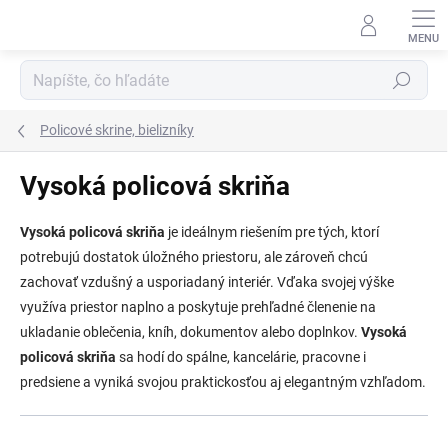
Prejsť
na
obsah
Hľadať
Policové skrine, bielizníky
Vysoká policová skriňa
Vysoká policová skriňa
je ideálnym riešením pre tých, ktorí
potrebujú dostatok úložného priestoru, ale zároveň chcú
zachovať vzdušný a usporiadaný interiér. Vďaka svojej výške
využíva priestor naplno a poskytuje prehľadné členenie na
ukladanie oblečenia, kníh, dokumentov alebo doplnkov.
Vysoká
policová skriňa
sa hodí do spálne, kancelárie, pracovne i
predsiene a vyniká svojou praktickosťou aj elegantným vzhľadom.
R