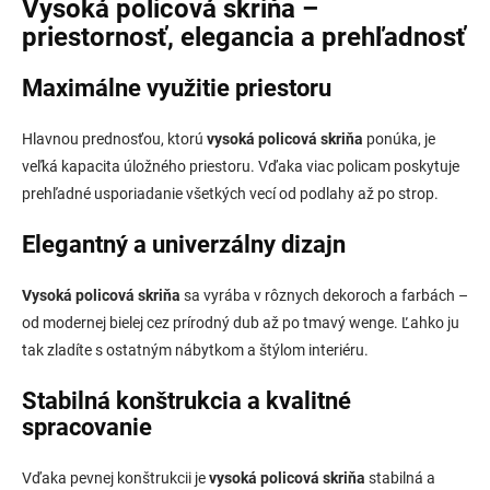
l
Vysoká policová skriňa –
á
priestornosť, elegancia a prehľadnosť
d
a
Maximálne využitie priestoru
c
i
e
Hlavnou prednosťou, ktorú
vysoká policová skriňa
ponúka, je
p
veľká kapacita úložného priestoru. Vďaka viac policam poskytuje
r
v
prehľadné usporiadanie všetkých vecí od podlahy až po strop.
k
y
Elegantný a univerzálny dizajn
v
ý
p
Vysoká policová skriňa
sa vyrába v rôznych dekoroch a farbách –
i
od modernej bielej cez prírodný dub až po tmavý wenge. Ľahko ju
s
tak zladíte s ostatným nábytkom a štýlom interiéru.
u
Stabilná konštrukcia a kvalitné
spracovanie
Vďaka pevnej konštrukcii je
vysoká policová skriňa
stabilná a