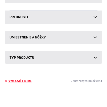
PREDNOSTI
UMIESTNENIE A NÔŽKY
TYP PRODUKTU
Zobrazených položiek:
4
VYMAZAŤ FILTRE
V
ý
p