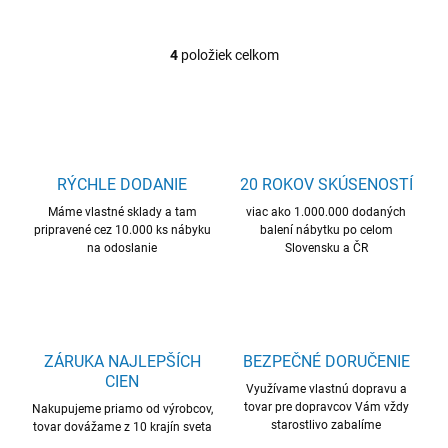
4
položiek celkom
O
v
l
á
d
a
c
RÝCHLE DODANIE
20 ROKOV SKÚSENOSTÍ
i
Máme vlastné sklady a tam
e
viac ako 1.000.000 dodaných
pripravené cez 10.000 ks nábyku
balení nábytku po celom
p
na odoslanie
Slovensku a ČR
r
v
k
y
v
ý
ZÁRUKA NAJLEPŠÍCH
BEZPEČNÉ DORUČENIE
p
CIEN
i
Využívame vlastnú dopravu a
s
tovar pre dopravcov Vám vždy
Nakupujeme priamo od výrobcov,
u
starostlivo zabalíme
tovar dovážame z 10 krajín sveta