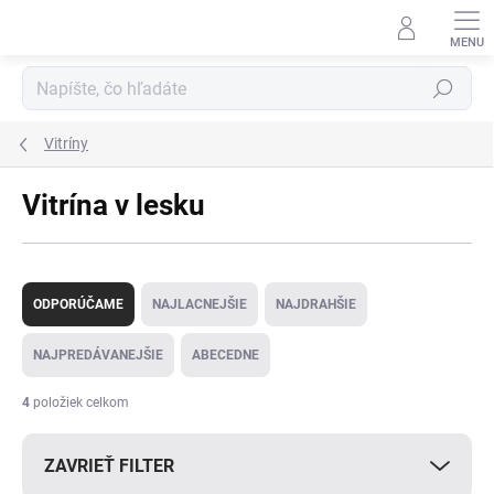
Prejsť
na
obsah
Hľadať
Vitríny
Vitrína v lesku
R
a
ODPORÚČAME
NAJLACNEJŠIE
NAJDRAHŠIE
d
e
NAJPREDÁVANEJŠIE
ABECEDNE
n
i
4
položiek celkom
e
p
ZAVRIEŤ FILTER
r