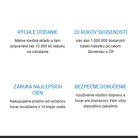
v
l
á
d
a
c
RÝCHLE DODANIE
20 ROKOV SKÚSENOSTÍ
i
Máme vlastné sklady a tam
e
viac ako 1.000.000 dodaných
pripravené cez 10.000 ks nábyku
balení nábytku po celom
p
na odoslanie
Slovensku a ČR
r
v
k
y
v
ý
ZÁRUKA NAJLEPŠÍCH
BEZPEČNÉ DORUČENIE
p
CIEN
i
Využívame vlastnú dopravu a
s
tovar pre dopravcov Vám vždy
Nakupujeme priamo od výrobcov,
u
starostlivo zabalíme
tovar dovážame z 10 krajín sveta