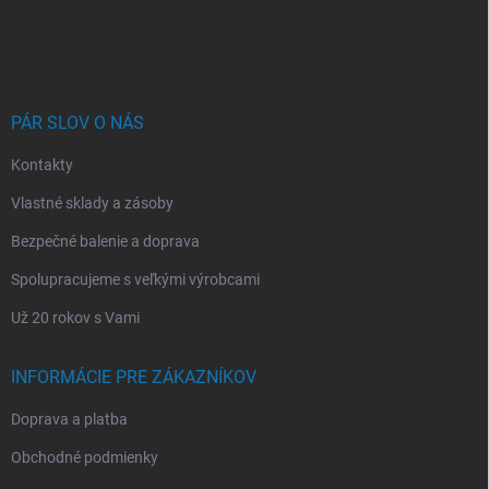
Z
á
p
ä
t
i
PÁR SLOV O NÁS
e
Kontakty
Vlastné sklady a zásoby
Bezpečné balenie a doprava
Spolupracujeme s veľkými výrobcami
Už 20 rokov s Vami
INFORMÁCIE PRE ZÁKAZNÍKOV
Doprava a platba
Obchodné podmienky