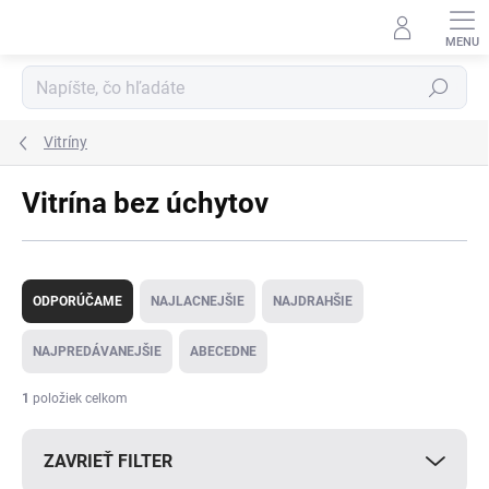
Prejsť
na
obsah
Hľadať
Vitríny
Vitrína bez úchytov
R
a
ODPORÚČAME
NAJLACNEJŠIE
NAJDRAHŠIE
d
e
NAJPREDÁVANEJŠIE
ABECEDNE
n
i
1
položiek celkom
e
p
ZAVRIEŤ FILTER
r