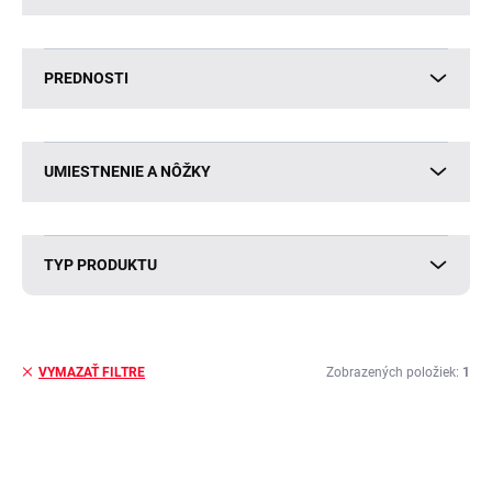
PREDNOSTI
UMIESTNENIE A NÔŽKY
TYP PRODUKTU
Zobrazených položiek:
1
VYMAZAŤ FILTRE
V
ý
p