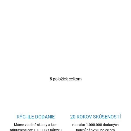
NA OBJEDNÁVKU
Velká kuchynská linka
340 MADONNA,
šedá/dub Sonoma
€633,06
Do košíka
5
položiek celkom
O
v
l
á
d
a
c
RÝCHLE DODANIE
20 ROKOV SKÚSENOSTÍ
i
Máme vlastné sklady a tam
e
viac ako 1.000.000 dodaných
pripravené cez 10.000 ks nábyku
balení nábytku po celom