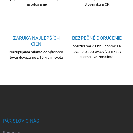
p
na odoslanie
Slovensku a ČR
r
v
k
y
v
ý
ZÁRUKA NAJLEPŠÍCH
BEZPEČNÉ DORUČENIE
p
CIEN
i
Využívame vlastnú dopravu a
s
tovar pre dopravcov Vám vždy
Nakupujeme priamo od výrobcov,
u
starostlivo zabalíme
tovar dovážame z 10 krajín sveta
Z
á
p
ä
t
i
PÁR SLOV O NÁS
e
Kontakty