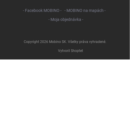
- Facebook MOBINO -
- MOBINO na mapách -
- Moja objednávka -
Copyright 2026
Mobino SK
. Všetky práva vyhradené.
Vytvoril Shoptet