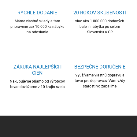
a
c
RÝCHLE DODANIE
20 ROKOV SKÚSENOSTÍ
i
Máme vlastné sklady a tam
e
viac ako 1.000.000 dodaných
pripravené cez 10.000 ks nábyku
balení nábytku po celom
p
na odoslanie
Slovensku a ČR
r
v
k
y
v
ý
ZÁRUKA NAJLEPŠÍCH
BEZPEČNÉ DORUČENIE
p
CIEN
i
Využívame vlastnú dopravu a
s
tovar pre dopravcov Vám vždy
Nakupujeme priamo od výrobcov,
u
starostlivo zabalíme
tovar dovážame z 10 krajín sveta
Z
á
p