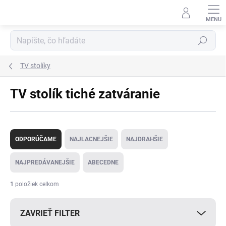
Prejsť
na
obsah
Hľadať
TV stolíky
TV stolík tiché zatváranie
R
a
ODPORÚČAME
NAJLACNEJŠIE
NAJDRAHŠIE
d
e
NAJPREDÁVANEJŠIE
ABECEDNE
n
i
1
položiek celkom
e
p
ZAVRIEŤ FILTER
r