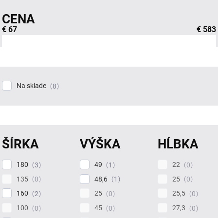
CENA
€
67
€
583
Na sklade
8
ŠÍRKA
VÝŠKA
HĹBKA
180
49
22
3
1
0
135
48,6
25
0
1
0
160
25
25,5
2
0
0
100
45
27,3
0
0
0