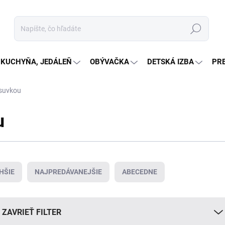
Hľadať
KUCHYŇA, JEDÁLEŇ
OBÝVAČKA
DETSKÁ IZBA
PR
ásuvkou
u
HŠIE
NAJPREDÁVANEJŠIE
ABECEDNE
ZAVRIEŤ FILTER