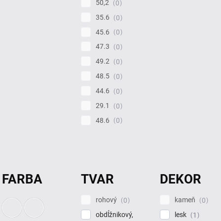
50,2
0
35.6
0
45.6
0
47.3
0
49.2
0
48.5
0
44.6
0
29.1
0
48.6
0
FARBA
TVAR
DEKOR
rohový
kameň
0
0
obdĺžnikový,
lesk
1