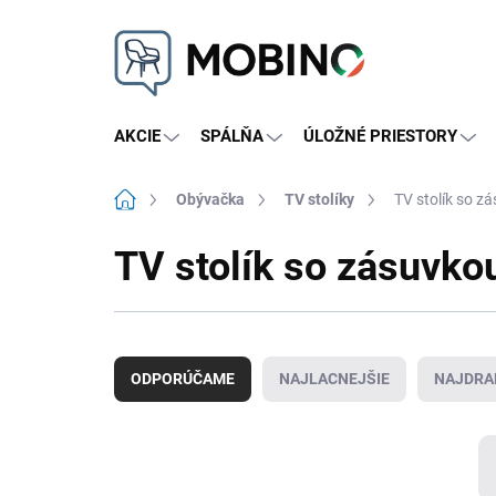
Prejsť
na
obsah
AKCIE
SPÁLŇA
ÚLOŽNÉ PRIESTORY
Domov
Obývačka
TV stolíky
TV stolík so z
TV stolík so zásuvko
R
a
ODPORÚČAME
NAJLACNEJŠIE
NAJDRA
d
e
n
i
e