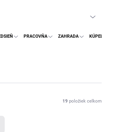
PRÁZDNY KOŠÍK
NÁKUPNÝ
KOŠÍK
EDSIEŇ
PRACOVŇA
ZAHRADA
KÚPEĽŇA
OSTA
19
položiek celkom