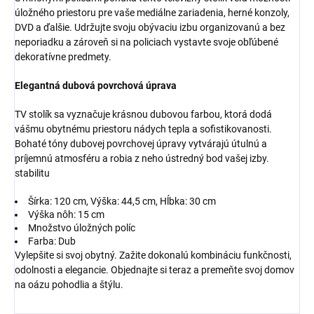
úložného priestoru pre vaše mediálne zariadenia, herné konzoly,
DVD a ďalšie. Udržujte svoju obývaciu izbu organizovanú a bez
neporiadku a zároveň si na policiach vystavte svoje obľúbené
dekoratívne predmety.
Elegantná dubová povrchová úprava
TV stolík sa vyznačuje krásnou dubovou farbou, ktorá dodá
vášmu obytnému priestoru nádych tepla a sofistikovanosti.
Bohaté tóny dubovej povrchovej úpravy vytvárajú útulnú a
príjemnú atmosféru a robia z neho ústredný bod vašej izby.
stabilitu
Šírka: 120 cm, Výška: 44,5 cm, Hĺbka: 30 cm
Výška nôh: 15 cm
Množstvo úložných políc
Farba: Dub
Vylepšite si svoj obytný. Zažite dokonalú kombináciu funkčnosti,
odolnosti a elegancie. Objednajte si teraz a premeňte svoj domov
na oázu pohodlia a štýlu.