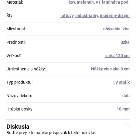
Materiál
:
kov
,
melamín, VT laminát a pod.
Štýl
:
loftový, industriálny
,
moderný dizajn
Miestnosť
:
obývacia izba
Prednosti
:
úzka
Veľkosť
:
šírka 120 cm
Umiestnenie a nôžky
:
Nôžky viac ako 8 cm
Typ produktu
:
TV stolík
Názov dekoru
:
dub
Hrúbka dosky
:
18 mm
Diskusia
Buďte prvý, kto napíše príspevok k tejto položke.