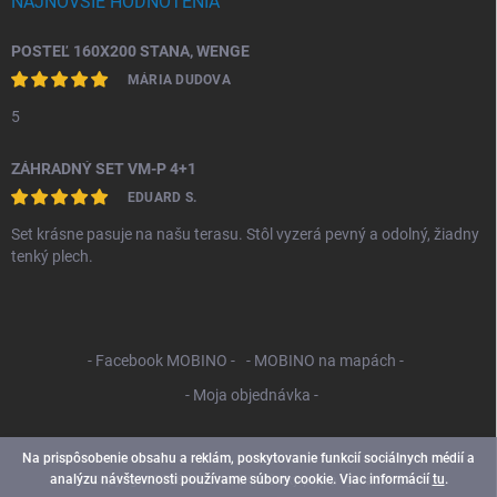
NAJNOVŠIE HODNOTENIA
POSTEĽ 160X200 STANA, WENGE
MÁRIA DUDOVA
5
ZÁHRADNÝ SET VM-P 4+1
EDUARD S.
Set krásne pasuje na našu terasu. Stôl vyzerá pevný a odolný, žiadny
tenký plech.
- Facebook MOBINO -
- MOBINO na mapách -
- Moja objednávka -
Na prispôsobenie obsahu a reklám, poskytovanie funkcií sociálnych médií a
analýzu návštevnosti používame súbory cookie. Viac informácií
tu
.
Copyright 2026
Mobino SK
. Všetky práva vyhradené.