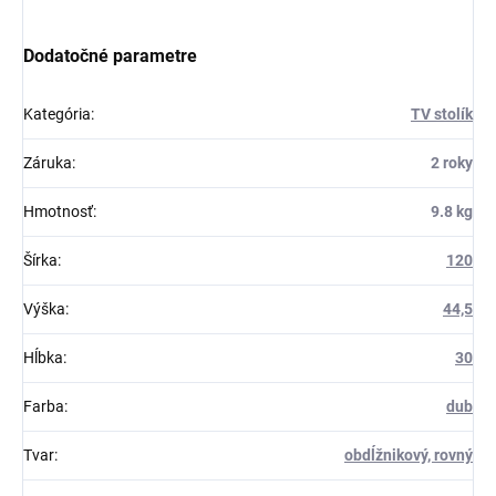
Dodatočné parametre
Kategória
:
TV stolík
Záruka
:
2 roky
Hmotnosť
:
9.8 kg
Šírka
:
120
Výška
:
44,5
Hĺbka
:
30
Farba
:
dub
Tvar
:
obdĺžnikový, rovný