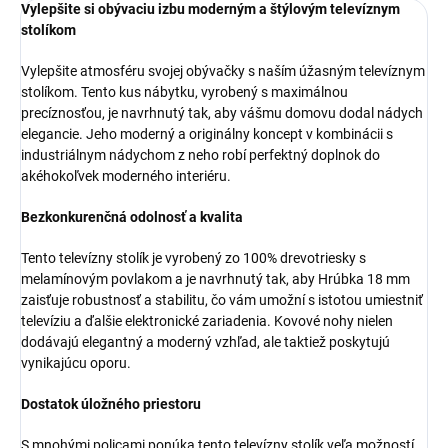
Vylepšite si obývaciu izbu moderným a štýlovým televíznym
stolíkom
Vylepšite atmosféru svojej obývačky s naším úžasným televíznym
stolíkom. Tento kus nábytku, vyrobený s maximálnou
precíznosťou, je navrhnutý tak, aby vášmu domovu dodal nádych
elegancie. Jeho moderný a originálny koncept v kombinácii s
industriálnym nádychom z neho robí perfektný doplnok do
akéhokoľvek moderného interiéru.
Bezkonkurenčná odolnosť a kvalita
Tento televízny stolík je vyrobený zo 100% drevotriesky s
melamínovým povlakom a je navrhnutý tak, aby Hrúbka 18 mm
zaisťuje robustnosť a stabilitu, čo vám umožní s istotou umiestniť
televíziu a ďalšie elektronické zariadenia. Kovové nohy nielen
dodávajú elegantný a moderný vzhľad, ale taktiež poskytujú
vynikajúcu oporu.
Dostatok úložného priestoru
S mnohými policami ponúka tento televízny stolík veľa možností