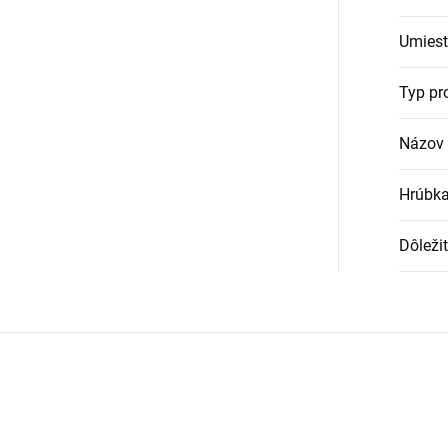
Umiest
Typ pr
Názov 
Hrúbka
Dôleži