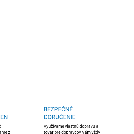
ý materiál, skvelá cená, štýlová
OPÝTAŤ SA
STRÁŽIŤ
BEZPEČNÉ
IEN
DORUČENIE
d
Využívame vlastnú dopravu a
žame z
tovar pre dopravcov Vám vždy