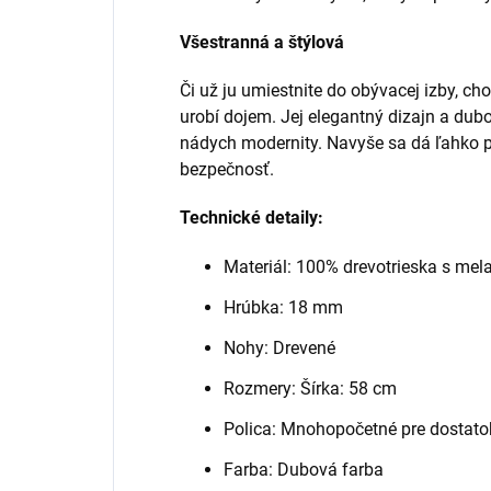
Všestranná a štýlová
Či už ju umiestnite do obývacej izby, ch
urobí dojem. Jej elegantný dizajn a dub
nádych modernity. Navyše sa dá ľahko pr
bezpečnosť.
Technické detaily:
Materiál: 100% drevotrieska s m
Hrúbka: 18 mm
Nohy: Drevené
Rozmery: Šírka: 58 cm
Polica: Mnohopočetné pre dostato
Farba: Dubová farba