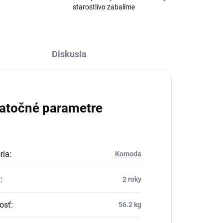
starostlivo zabalíme
Diskusia
atočné parametre
ria
:
Komoda
a
:
2 roky
osť
:
56.2 kg