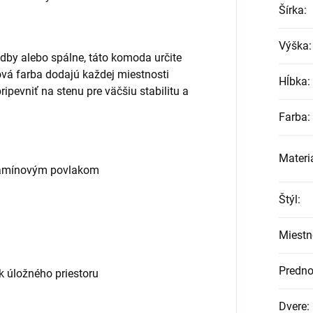
Šírka
:
Výška
:
odby alebo spálne, táto komoda určite
ová farba dodajú každej miestnosti
Hĺbka
:
ipevniť na stenu pre väčšiu stabilitu a
Farba
:
Materi
elamínovým povlakom
Štýl
:
Miestn
Predno
k úložného priestoru
Dvere
: