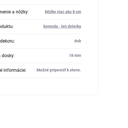
nenie a nôžky
:
Nôžky viac ako 8 cm
oduktu
:
komoda - len dvierka
dekoru
:
dub
 dosky
:
18 mm
té informácie
:
Možné pripevniť k stene.