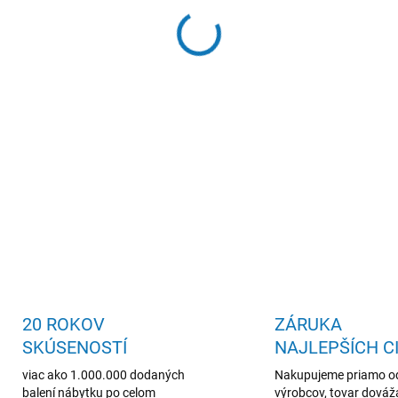
skrinka na nožičkách, kvalitn
DETAILNÉ INFORMÁCIE
20 ROKOV
ZÁRUKA
SKÚSENOSTÍ
NAJLEPŠÍCH C
viac ako 1.000.000 dodaných
Nakupujeme priamo o
balení nábytku po celom
výrobcov, tovar dová