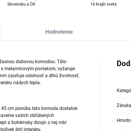
Slovensku a ČR
10 krajín sveta
Hodnotenie
 úžasnou dubovou komodou. Táto
Dod
y s melamínovým povlakom, vyžaruje
mm zaisťuje odolnosť a dlhú životnosť,
eriéru nádych tepla.
Kategó
Záruk
u 45 cm ponúka táto komoda dostatok
stavenie vašich obľúbených
Hmotn
pt a bohémsky dizajn z nej robí
oľvek štýl interiéru.