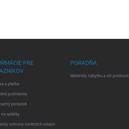
ORMÁCIE PRE
PORADŇA
AZNÍKOV
Materiály nábytku a ich prednost
a a platba
dné podmienky
mačný poriadok
na splátky
enky ochrany osobných údajov