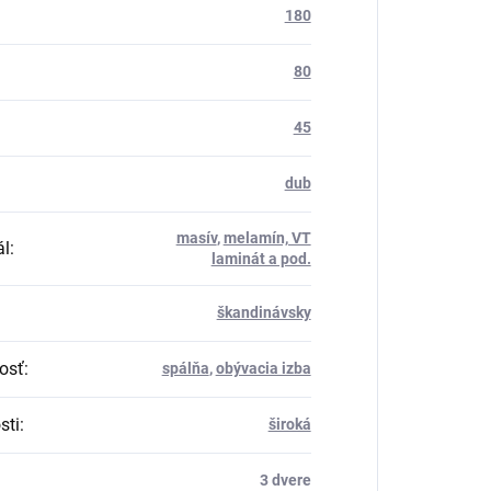
180
80
45
dub
masív
,
melamín, VT
ál
:
laminát a pod.
škandinávsky
osť
:
spálňa
,
obývacia izba
sti
:
široká
3 dvere