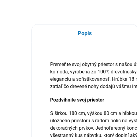
Popis
Premeňte svoj obytný priestor s našou
komoda, vyrobená zo 100% drevotriesk
eleganciu a sofistikovanosť. Hrúbka 18 
zatiaľ čo drevené nohy dodajú vášmu int
Pozdvihnite svoj priestor
S šírkou 180 cm, výškou 80 cm a hĺbko
úložného priestoru s radom políc na vy
dekoračných prvkov. Jednofarebný konce
všestranný kus nábytku, ktorý doplní akýk