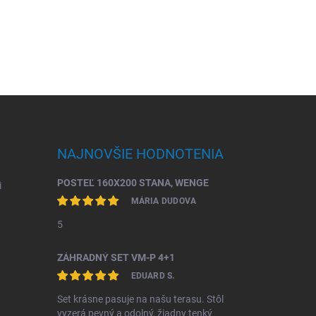
NAJNOVŠIE HODNOTENIA
POSTEĽ 160X200 STANA, WENGE
i
MÁRIA DUDOVA
5
ZÁHRADNÝ SET VM-P 4+1
EDUARD S.
Set krásne pasuje na našu terasu. Stôl
vyzerá pevný a odolný, žiadny tenký