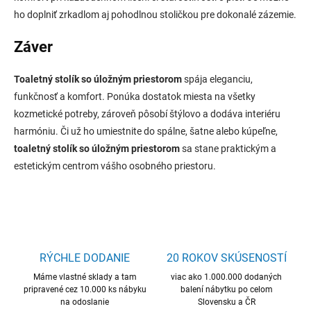
ho doplniť zrkadlom aj pohodlnou stoličkou pre dokonalé zázemie.
Záver
Toaletný stolík so úložným priestorom
spája eleganciu,
funkčnosť a komfort. Ponúka dostatok miesta na všetky
kozmetické potreby, zároveň pôsobí štýlovo a dodáva interiéru
harmóniu. Či už ho umiestnite do spálne, šatne alebo kúpeľne,
toaletný stolík so úložným priestorom
sa stane praktickým a
estetickým centrom vášho osobného priestoru.
RÝCHLE DODANIE
20 ROKOV SKÚSENOSTÍ
Máme vlastné sklady a tam
viac ako 1.000.000 dodaných
pripravené cez 10.000 ks nábyku
balení nábytku po celom
na odoslanie
Slovensku a ČR