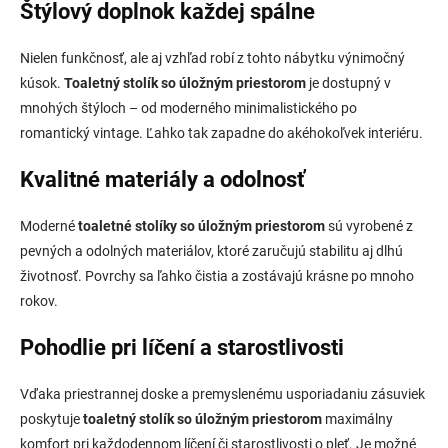
i
Štýlový doplnok každej spálne
s
u
Nielen funkčnosť, ale aj vzhľad robí z tohto nábytku výnimočný
kúsok.
Toaletný stolík so úložným priestorom
je dostupný v
mnohých štýloch – od moderného minimalistického po
romantický vintage. Ľahko tak zapadne do akéhokoľvek interiéru.
Kvalitné materiály a odolnosť
Moderné
toaletné stolíky so úložným priestorom
sú vyrobené z
pevných a odolných materiálov, ktoré zaručujú stabilitu aj dlhú
životnosť. Povrchy sa ľahko čistia a zostávajú krásne po mnoho
rokov.
Pohodlie pri líčení a starostlivosti
Vďaka priestrannej doske a premyslenému usporiadaniu zásuviek
poskytuje
toaletný stolík so úložným priestorom
maximálny
komfort pri každodennom líčení či starostlivosti o pleť. Je možné