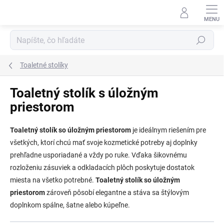
Prejsť
na
obsah
Hľadať
Toaletné stolíky
Toaletný stolík s úložným
priestorom
Toaletný stolík so úložným priestorom
je ideálnym riešením pre
všetkých, ktorí chcú mať svoje kozmetické potreby aj doplnky
prehľadne usporiadané a vždy po ruke. Vďaka šikovnému
rozloženiu zásuviek a odkladacích plôch poskytuje dostatok
miesta na všetko potrebné.
Toaletný stolík so úložným
priestorom
zároveň pôsobí elegantne a stáva sa štýlovým
doplnkom spálne, šatne alebo kúpeľne.