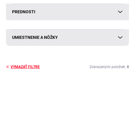
PREDNOSTI
UMIESTNENIE A NÔŽKY
Zobrazených položiek:
8
VYMAZAŤ FILTRE
V
ý
VÝPREDAJ
NOVINKA
p
VÝPREDAJ
i
s
p
r
o