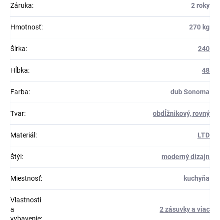
Záruka
:
2 roky
Hmotnosť
:
270 kg
Šírka
:
240
Hĺbka
:
48
Farba
:
dub Sonoma
Tvar
:
obdĺžnikový, rovný
Materiál
:
LTD
Štýl
:
moderný dizajn
Miestnosť
:
kuchyňa
Vlastnosti
a
2 zásuvky a viac
vybavenie
: