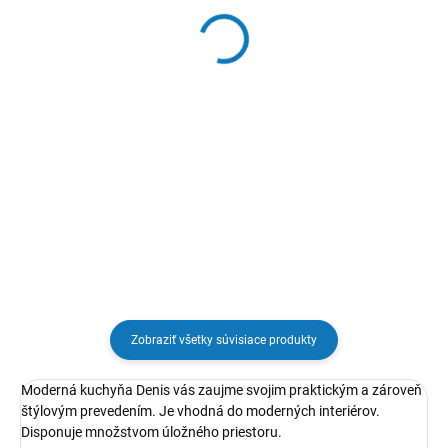
nerez ø60
nerez ø60
€64,79
€58,61
Do košíka
Do košíka
Drez BASIC 33, E 33, nerez. V cene
Drez BASIC 33, CA 1, nerez. V
je zapocítaný kompletný sifón s
cene je zapocítaný kompletný
prípojkou na umývačku (práčku),
sifón s prípojkou na umývačku
príchytky a obvodové tesnenie.
(práčku), príchytky a obvodové
tesnenie. Možné za príplatok
kúpiť aj nerezu s povrchom...
Zobraziť všetky súvisiace produkty
Moderná kuchyňa Denis vás zaujme svojim praktickým a zároveň
štýlovým prevedením. Je vhodná do moderných interiérov.
Disponuje množstvom úložného priestoru.