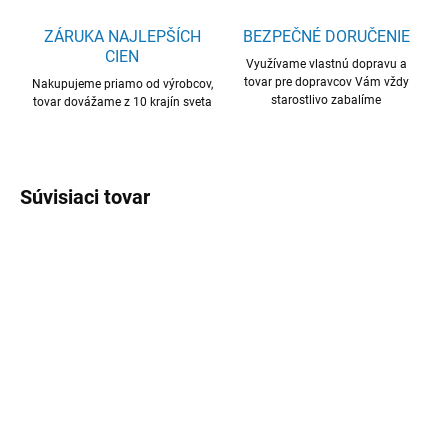
ZÁRUKA NAJLEPŠÍCH
BEZPEČNÉ DORUČENIE
CIEN
Využívame vlastnú dopravu a
tovar pre dopravcov Vám vždy
Nakupujeme priamo od výrobcov,
starostlivo zabalíme
tovar dovážame z 10 krajín sveta
Súvisiaci tovar
OBJEDNANÉ U DODÁVATEĽA
SKLADOM
(2 KS)
Drez BASIC 33, E 33,
Drez BASIC 33, CA 1,