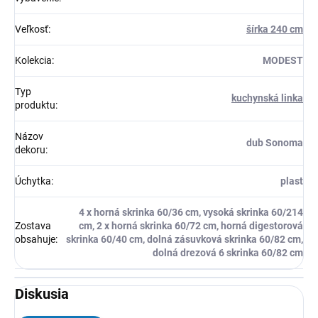
Veľkosť
:
šírka 240 cm
Kolekcia
:
MODEST
Typ
kuchynská linka
produktu
:
Názov
dub Sonoma
dekoru
:
Úchytka
:
plast
4 x horná skrinka 60/36 cm, vysoká skrinka 60/214
Zostava
cm, 2 x horná skrinka 60/72 cm, horná digestorová
obsahuje
:
skrinka 60/40 cm, dolná zásuvková skrinka 60/82 cm,
dolná drezová 6 skrinka 60/82 cm
Diskusia