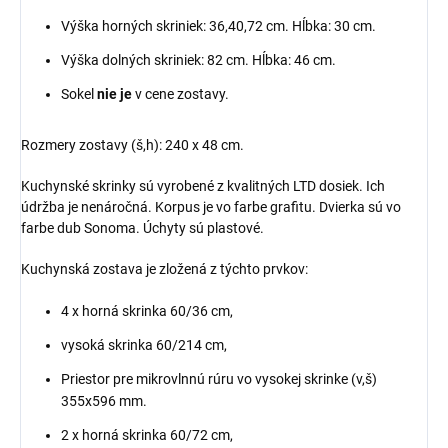
Výška horných skriniek: 36,40,72 cm. Hĺbka: 30 cm.
Výška dolných skriniek: 82 cm. Hĺbka: 46 cm.
Sokel
nie je
v cene zostavy.
Rozmery zostavy (š,h): 240 x 48 cm.
Kuchynské skrinky sú vyrobené z kvalitných LTD dosiek. Ich
údržba je nenáročná. Korpus je vo farbe grafitu. Dvierka sú vo
farbe dub Sonoma. Úchyty sú plastové.
Kuchynská zostava je zložená z týchto prvkov:
4 x horná skrinka 60/36 cm,
vysoká skrinka 60/214 cm,
Priestor pre mikrovlnnú rúru vo vysokej skrinke (v,š)
355x596 mm.
2 x horná skrinka 60/72 cm,