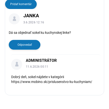
Pridať komentár
V
JANKA
ý
p
3.6.2026 12:16
i
s
Dá sa objednať sokel ku kuchynskej linke?
d
i
Odpovedať
s
k
u
ADMINISTRÁTOR
s
11.6.2026 00:11
i
í
Dobrý deň, sokel nájdete v kategórii
https://www.mobino.sk/prislusenstvo-ku-kuchyniam/