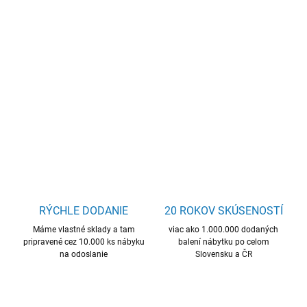
−
+
Pridať do košíka
Moderná kuchynská linka. Kvalitné LTD dosky.
DETAILNÉ INFORMÁCIE
OPÝTAŤ SA
STRÁŽIŤ
RÝCHLE DODANIE
20 ROKOV SKÚSENOSTÍ
Máme vlastné sklady a tam
viac ako 1.000.000 dodaných
pripravené cez 10.000 ks nábyku
balení nábytku po celom
na odoslanie
Slovensku a ČR