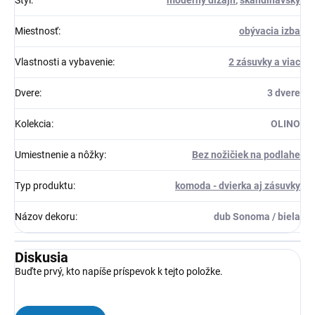
Štýl
:
moderný dizajn
,
škandinávsky
Miestnosť
:
obývacia izba
Vlastnosti a vybavenie
:
2 zásuvky a viac
Dvere
:
3 dvere
Kolekcia
:
OLINO
Umiestnenie a nôžky
:
Bez nožičiek na podlahe
Typ produktu
:
komoda - dvierka aj zásuvky
Názov dekoru
:
dub Sonoma / biela
Diskusia
Buďte prvý, kto napíše príspevok k tejto položke.