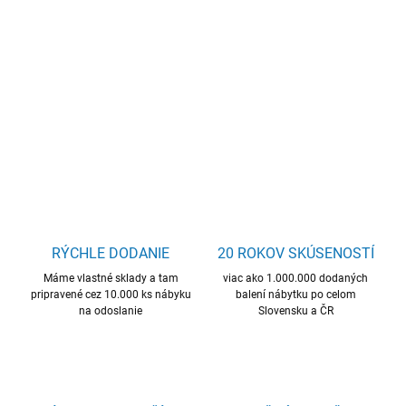
−
+
Pridať do košíka
výhodná cena, kvalitné prevedenie
DETAILNÉ INFORMÁCIE
OPÝTAŤ SA
STRÁŽIŤ
RÝCHLE DODANIE
20 ROKOV SKÚSENOSTÍ
Máme vlastné sklady a tam
viac ako 1.000.000 dodaných
pripravené cez 10.000 ks nábyku
balení nábytku po celom
na odoslanie
Slovensku a ČR