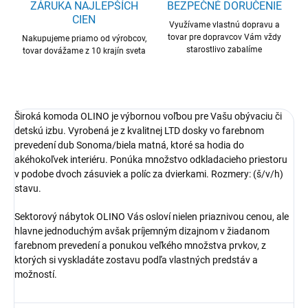
ZÁRUKA NAJLEPŠÍCH
BEZPEČNÉ DORUČENIE
CIEN
Využívame vlastnú dopravu a
tovar pre dopravcov Vám vždy
Nakupujeme priamo od výrobcov,
starostlivo zabalíme
tovar dovážame z 10 krajín sveta
Široká komoda OLINO je výbornou voľbou pre Vašu obývaciu či
detskú izbu. Vyrobená je z kvalitnej LTD dosky vo farebnom
prevedení dub Sonoma/biela matná, ktoré sa hodia do
akéhokoľvek interiéru. Ponúka množstvo odkladacieho priestoru
v podobe dvoch zásuviek a políc za dvierkami. Rozmery: (š/v/h)
stavu.
Sektorový nábytok OLINO Vás osloví nielen priaznivou cenou, ale
hlavne jednoduchým avšak príjemným dizajnom v žiadanom
farebnom prevedení a ponukou veľkého množstva prvkov, z
ktorých si vyskladáte zostavu podľa vlastných predstáv a
možností.