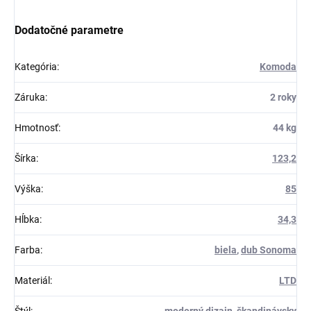
Dodatočné parametre
Kategória
:
Komoda
Záruka
:
2 roky
Hmotnosť
:
44 kg
Šírka
:
123,2
Výška
:
85
Hĺbka
:
34,3
Farba
:
biela
,
dub Sonoma
Materiál
:
LTD