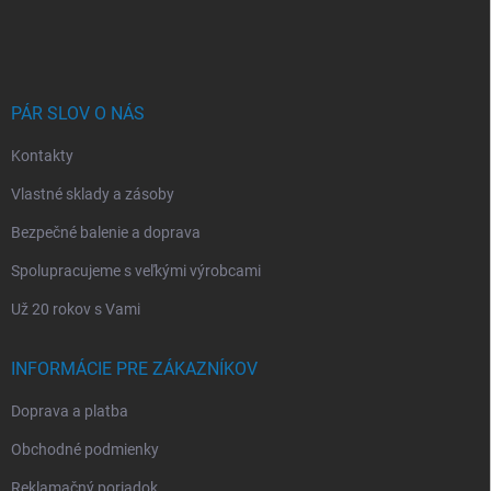
á
p
ä
t
i
PÁR SLOV O NÁS
e
Kontakty
Vlastné sklady a zásoby
Bezpečné balenie a doprava
Spolupracujeme s veľkými výrobcami
Už 20 rokov s Vami
INFORMÁCIE PRE ZÁKAZNÍKOV
Doprava a platba
Obchodné podmienky
Reklamačný poriadok