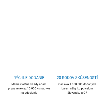
−
+
Pridať do košíka
šatníková skriňa, priestranná, kvalitný materiál, mnoho úložného
priestoru
DETAILNÉ INFORMÁCIE
OPÝTAŤ SA
STRÁŽIŤ
RÝCHLE DODANIE
20 ROKOV SKÚSENOSTÍ
Máme vlastné sklady a tam
viac ako 1.000.000 dodaných
pripravené cez 10.000 ks nábyku
balení nábytku po celom
na odoslanie
Slovensku a ČR