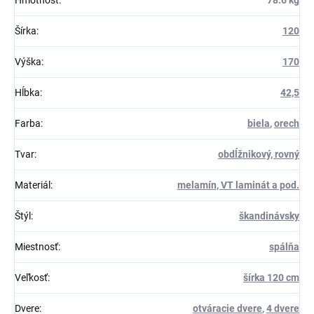
Hmotnosť
:
78.6 kg
Šírka
:
120
Výška
:
170
Hĺbka
:
42,5
Farba
:
biela
,
orech
Tvar
:
obdĺžnikový, rovný
Materiál
:
melamín, VT laminát a pod.
Štýl
:
škandinávsky
Miestnosť
:
spálňa
Veľkosť
:
šírka 120 cm
Dvere
:
otváracie dvere
,
4 dvere