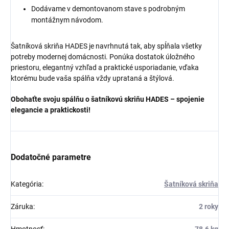
Dodávame v demontovanom stave s podrobným
montážnym návodom.
Šatníková skriňa HADES je navrhnutá tak, aby spĺňala všetky
potreby modernej domácnosti. Ponúka dostatok úložného
priestoru, elegantný vzhľad a praktické usporiadanie, vďaka
ktorému bude vaša spálňa vždy uprataná a štýlová.
Obohaťte svoju spálňu o šatníkovú skriňu HADES – spojenie
elegancie a praktickosti!
Dodatočné parametre
Kategória
:
Šatníková skriňa
Záruka
:
2 roky