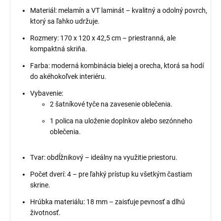
Materiál: melamín a VT laminát – kvalitný a odolný povrch,
ktorý sa ľahko udržuje.
Rozmery: 170 x 120 x 42,5 cm – priestranná, ale
kompaktná skriňa.
Farba: moderná kombinácia bielej a orecha, ktorá sa hodí
do akéhokoľvek interiéru.
Vybavenie:
2 šatníkové tyče na zavesenie oblečenia.
1 polica na uloženie doplnkov alebo sezónneho
oblečenia.
Tvar: obdĺžnikový – ideálny na využitie priestoru.
Počet dverí: 4 – pre ľahký prístup ku všetkým častiam
skrine.
Hrúbka materiálu: 18 mm – zaisťuje pevnosť a dlhú
životnosť.