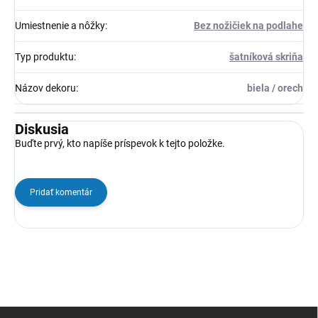
Umiestnenie a nôžky
:
Bez nožičiek na podlahe
Typ produktu
:
šatníková skriňa
Názov dekoru
:
biela / orech
Diskusia
Buďte prvý, kto napíše príspevok k tejto položke.
Pridať komentár
Z