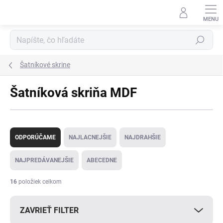
Prejsť
na
obsah
Hľadať
Šatníkové skrine
Šatníková skriňa MDF
R
a
ODPORÚČAME
NAJLACNEJŠIE
NAJDRAHŠIE
d
e
NAJPREDÁVANEJŠIE
ABECEDNE
n
i
16
položiek celkom
e
p
ZAVRIEŤ FILTER
r