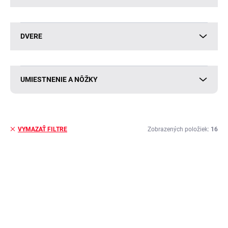
DVERE
UMIESTNENIE A NÔŽKY
Zobrazených položiek:
16
VYMAZAŤ FILTRE
V
ý
BESTSELLER
BESTSELLER
p
i
s
p
r