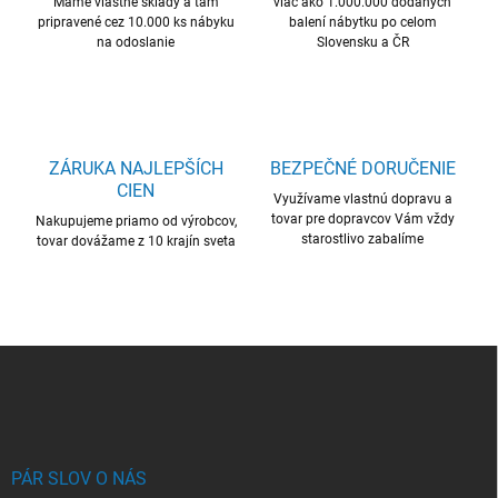
Máme vlastné sklady a tam
e
viac ako 1.000.000 dodaných
pripravené cez 10.000 ks nábyku
balení nábytku po celom
p
na odoslanie
Slovensku a ČR
r
v
k
y
v
ý
ZÁRUKA NAJLEPŠÍCH
BEZPEČNÉ DORUČENIE
p
CIEN
i
Využívame vlastnú dopravu a
s
tovar pre dopravcov Vám vždy
Nakupujeme priamo od výrobcov,
u
starostlivo zabalíme
tovar dovážame z 10 krajín sveta
Z
á
p
ä
t
i
PÁR SLOV O NÁS