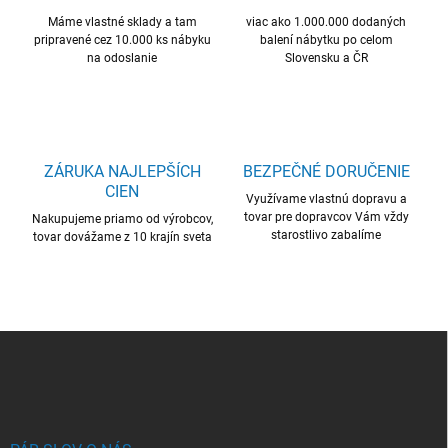
i
Máme vlastné sklady a tam
e
viac ako 1.000.000 dodaných
pripravené cez 10.000 ks nábyku
balení nábytku po celom
p
na odoslanie
Slovensku a ČR
r
v
k
y
v
ý
ZÁRUKA NAJLEPŠÍCH
BEZPEČNÉ DORUČENIE
p
CIEN
i
Využívame vlastnú dopravu a
s
tovar pre dopravcov Vám vždy
Nakupujeme priamo od výrobcov,
u
starostlivo zabalíme
tovar dovážame z 10 krajín sveta
Z
á
p
ä
t