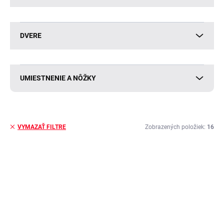
DVERE
UMIESTNENIE A NÔŽKY
Zobrazených položiek:
16
VYMAZAŤ FILTRE
V
ý
BESTSELLER
BESTSELLER
p
i
s
p
r