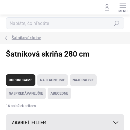
Prejsť
na
obsah
Hľadať
Šatníkové skrine
Šatníková skriňa 280 cm
R
a
ODPORÚČAME
NAJLACNEJŠIE
NAJDRAHŠIE
d
e
NAJPREDÁVANEJŠIE
ABECEDNE
n
i
16
položiek celkom
e
p
ZAVRIEŤ FILTER
r