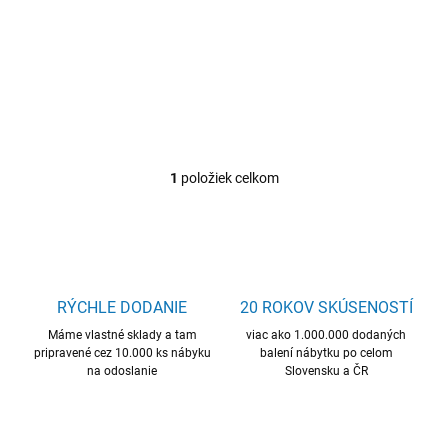
Masívny dub. Možnosť
dokúpiť ďalšie komponenty
zo sektoru VELET.
1
položiek celkom
O
v
l
á
d
a
c
RÝCHLE DODANIE
20 ROKOV SKÚSENOSTÍ
i
Máme vlastné sklady a tam
e
viac ako 1.000.000 dodaných
pripravené cez 10.000 ks nábyku
balení nábytku po celom
p
na odoslanie
Slovensku a ČR
r
v
k
y