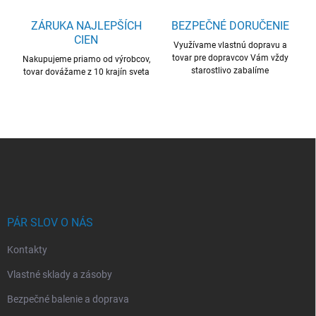
v
ý
ZÁRUKA NAJLEPŠÍCH
BEZPEČNÉ DORUČENIE
p
CIEN
i
Využívame vlastnú dopravu a
s
tovar pre dopravcov Vám vždy
Nakupujeme priamo od výrobcov,
u
starostlivo zabalíme
tovar dovážame z 10 krajín sveta
Z
á
p
ä
t
i
PÁR SLOV O NÁS
e
Kontakty
Vlastné sklady a zásoby
Bezpečné balenie a doprava