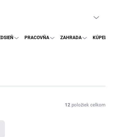
PRÁZDNY KOŠÍK
NÁKUPNÝ
KOŠÍK
EDSIEŇ
PRACOVŇA
ZAHRADA
KÚPEĽŇA
OSTA
12
položiek celkom