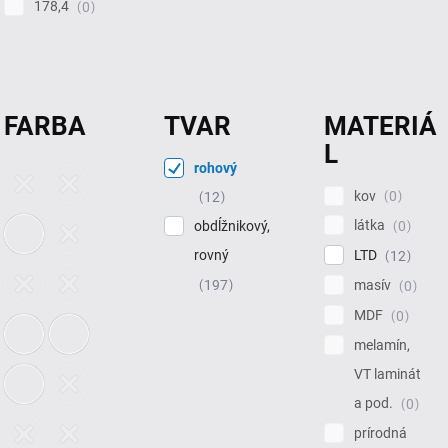
178,4
0
FARBA
TVAR
MATERIÁ
L
rohový
kov
0
12
látka
0
obdĺžnikový,
LTD
rovný
12
masív
197
0
MDF
0
melamín,
VT laminát
a pod.
0
prírodná