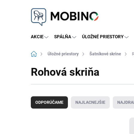
Prejsť
na
obsah
AKCIE
SPÁLŇA
ÚLOŽNÉ PRIESTORY
Domov
Úložné priestory
Šatníkové skrine
R
Rohová skriňa
R
a
ODPORÚČAME
NAJLACNEJŠIE
NAJDRA
d
e
n
i
e