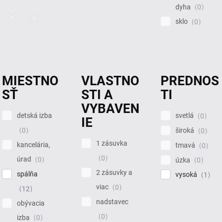
dyha
0
sklo
0
MIESTNO
VLASTNO
PREDNOS
SŤ
STI A
TI
VYBAVEN
detská izba
svetlá
0
IE
0
široká
0
1 zásuvka
kancelária,
tmavá
0
0
úrad
0
úzka
0
2 zásuvky a
spálňa
vysoká
1
viac
0
12
nadstavec
obývacia
0
izba
0