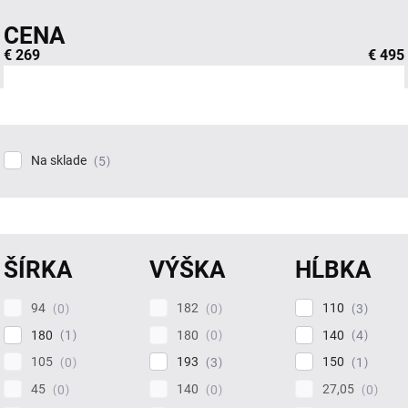
CENA
€
269
€
495
Na sklade
5
ŠÍRKA
VÝŠKA
HĹBKA
94
182
110
0
0
3
180
180
140
1
0
4
105
193
150
0
3
1
45
140
27,05
0
0
0